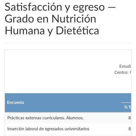
Satisfacción y egreso —
Grado en Nutrición
Humana y Dietética
Estudio:
Centro:
Facu
2
Encuesta
% Tas
Prácticas externas curriculares. Alumnos.
8.2
Inserción laboral de egresados universitarios
8.6