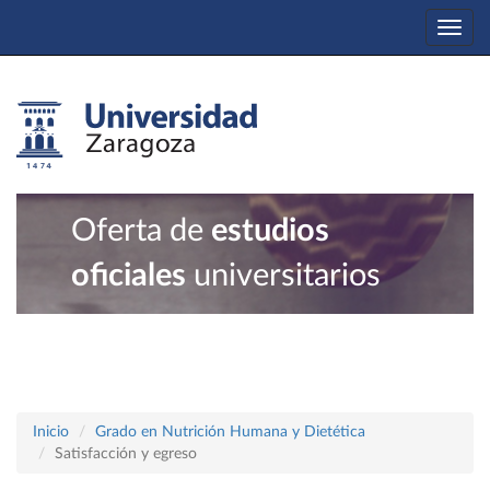
Togg
navi
Oferta de
estudios
oficiales
universitarios
Inicio
Grado en Nutrición Humana y Dietética
Satisfacción y egreso