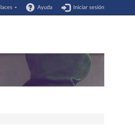
laces
Ayuda
Iniciar sesión