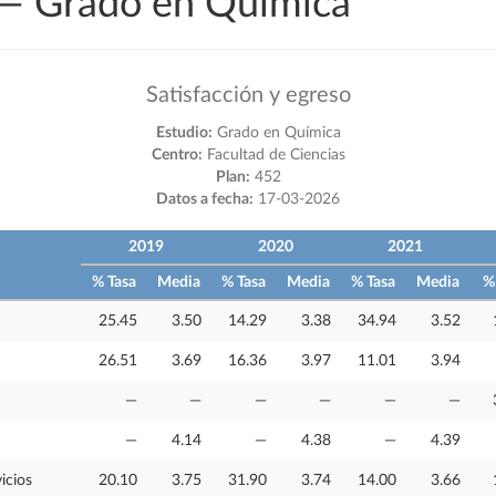
o — Grado en Química
Satisfacción y egreso
Estudio:
Grado en Química
Centro:
Facultad de Ciencias
Plan:
452
Datos a fecha:
17-03-2026
2019
2020
2021
% Tasa
Media
% Tasa
Media
% Tasa
Media
%
25.45
3.50
14.29
3.38
34.94
3.52
26.51
3.69
16.36
3.97
11.01
3.94
—
—
—
—
—
—
—
4.14
—
4.38
—
4.39
icios
20.10
3.75
31.90
3.74
14.00
3.66