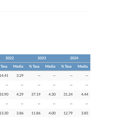
2022
2023
2024
 Tasa
Media
% Tasa
Media
% Tasa
Media
14.41
3.29
—
—
—
—
—
—
—
—
—
—
33.90
4.29
37.19
4.30
31.24
4.44
—
—
—
—
—
—
13.30
3.86
11.86
4.00
12.79
3.85