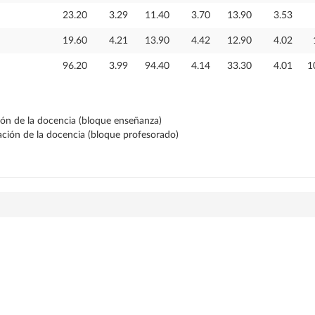
23.20
3.29
11.40
3.70
13.90
3.53
19.60
4.21
13.90
4.42
12.90
4.02
96.20
3.99
94.40
4.14
33.30
4.01
1
ción de la docencia (bloque enseñanza)
ración de la docencia (bloque profesorado)