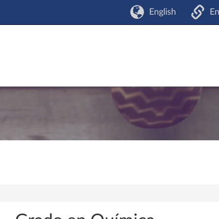
English
En