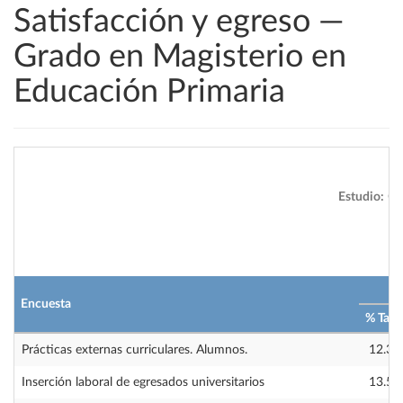
Satisfacción y egreso —
Grado en Magisterio en
Educación Primaria
Estudio:
Gra
2
Encuesta
% Tasa
Prácticas externas curriculares. Alumnos.
12.37
Inserción laboral de egresados universitarios
13.52