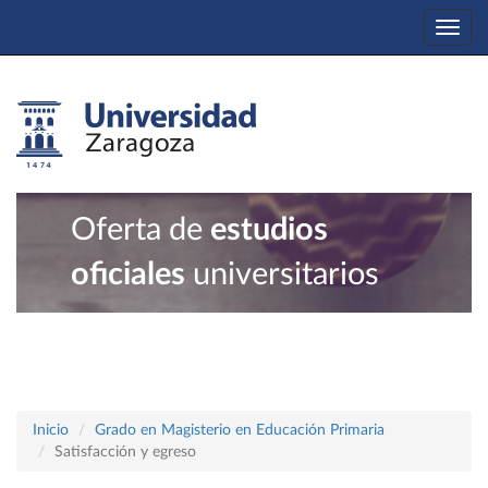
Togg
navi
Oferta de
estudios
oficiales
universitarios
Inicio
Grado en Magisterio en Educación Primaria
Satisfacción y egreso