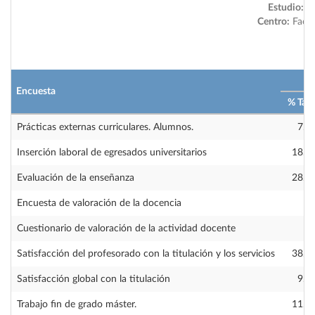
Estudio:
Gr
Centro:
Facul
2
Encuesta
% Tas
Prácticas externas curriculares. Alumnos.
7.8
Inserción laboral de egresados universitarios
18.1
Evaluación de la enseñanza
28.3
Encuesta de valoración de la docencia
Cuestionario de valoración de la actividad docente
Satisfacción del profesorado con la titulación y los servicios
38.6
Satisfacción global con la titulación
9.0
Trabajo fin de grado máster.
11.1