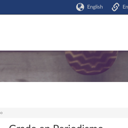
English
En
so