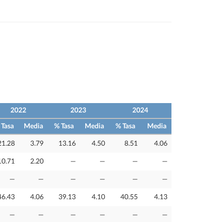
2022
2023
2024
 Tasa
Media
% Tasa
Media
% Tasa
Media
21.28
3.79
13.16
4.50
8.51
4.06
10.71
2.20
—
—
—
—
—
—
—
—
—
—
46.43
4.06
39.13
4.10
40.55
4.13
—
—
—
—
—
—