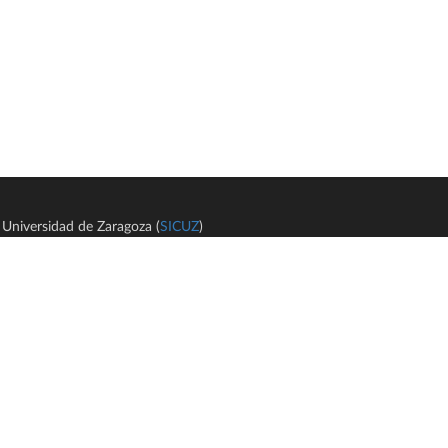
Universidad de Zaragoza (
SICUZ
)
Avi