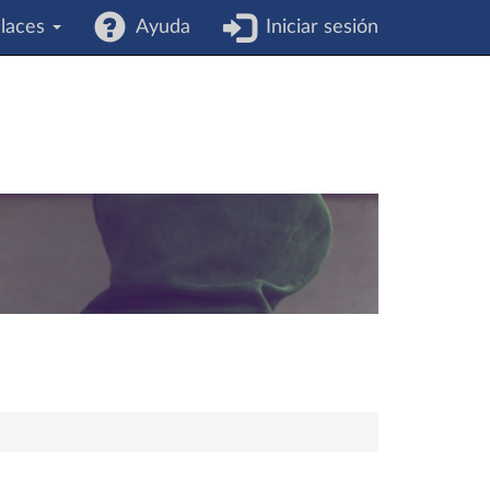
laces
Ayuda
Iniciar sesión