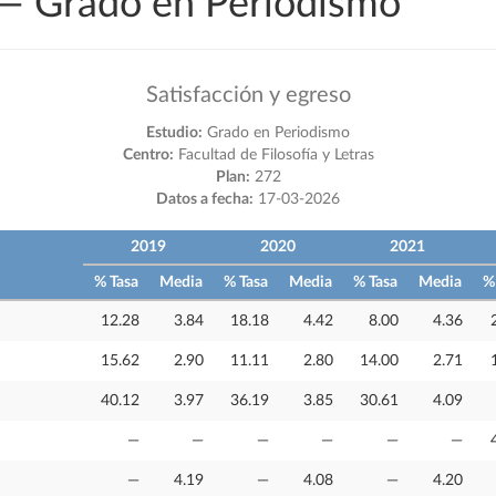
 — Grado en Periodismo
Satisfacción y egreso
Estudio:
Grado en Periodismo
Centro:
Facultad de Filosofía y Letras
Plan:
272
Datos a fecha:
17-03-2026
2019
2020
2021
% Tasa
Media
% Tasa
Media
% Tasa
Media
%
12.28
3.84
18.18
4.42
8.00
4.36
15.62
2.90
11.11
2.80
14.00
2.71
40.12
3.97
36.19
3.85
30.61
4.09
—
—
—
—
—
—
—
4.19
—
4.08
—
4.20