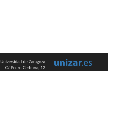
Universidad de Zaragoza
C/ Pedro Cerbuna, 12
ES-50009 Zaragoza
España / Spain
Tel: +34 976761000
ciu@unizar.es
Q-5018001-G
so legal
|
Condiciones generales de uso
|
Política de privacidad