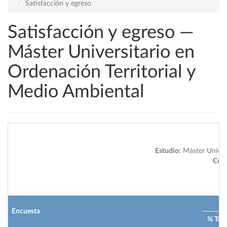
Satisfacción y egreso
Satisfacción y egreso —
Máster Universitario en
Ordenación Territorial y
Medio Ambiental
Estudio:
Máster Univers
Cent
2
Encuesta
% Tas