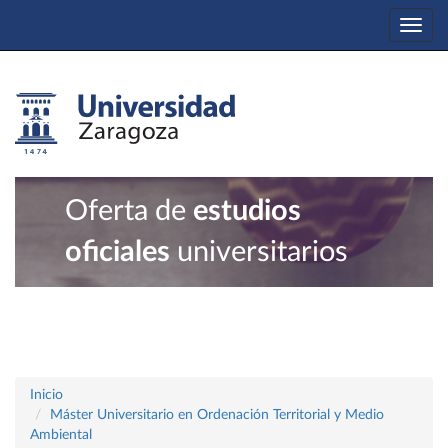
Togg
navi
Oferta de
estudios
oficiales
universitarios
Inicio
Máster Universitario en Ordenación Territorial y Medio
Ambiental