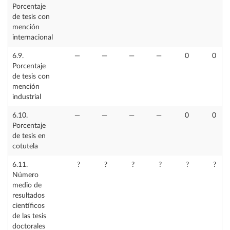
Porcentaje
de tesis con
mención
internacional
6.9.
—
—
—
—
0
0
Porcentaje
de tesis con
mención
industrial
6.10.
—
—
—
—
0
0
Porcentaje
de tesis en
cotutela
6.11.
?
?
?
?
?
?
Número
medio de
resultados
científicos
de las tesis
doctorales