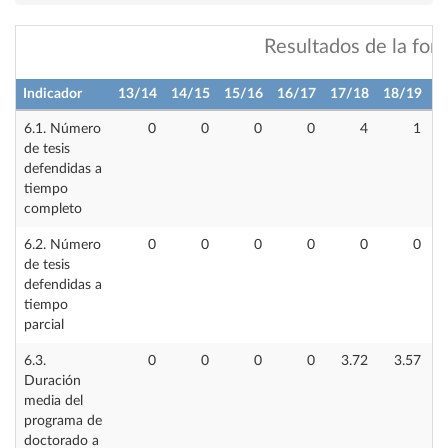
Resultados de la for
Indicador
13/14
14/15
15/16
16/17
17/18
18/19
1
6.1. Número
0
0
0
0
4
1
de tesis
defendidas a
tiempo
completo
6.2. Número
0
0
0
0
0
0
de tesis
defendidas a
tiempo
parcial
6.3.
0
0
0
0
3.72
3.57
Duración
media del
programa de
doctorado a