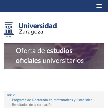
Togg
navi
Oferta de
estudios
oficiales
universitarios
Inicio
Programa de Doctorado en Matemáticas y Estadística
Resultados de la formación