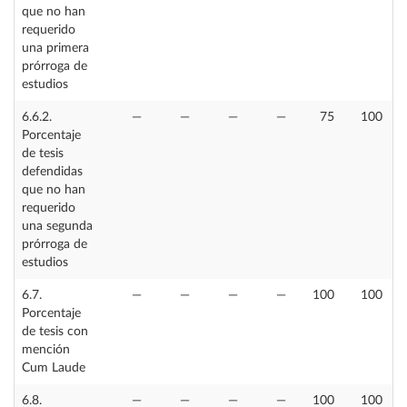
que no han
requerido
una primera
prórroga de
estudios
6.6.2.
—
—
—
—
75
100
Porcentaje
de tesis
defendidas
que no han
requerido
una segunda
prórroga de
estudios
6.7.
—
—
—
—
100
100
Porcentaje
de tesis con
mención
Cum Laude
6.8.
—
—
—
—
100
100