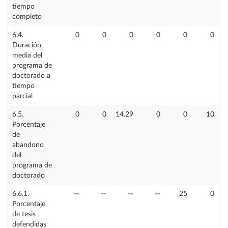
tiempo
completo
6.4.
0
0
0
0
0
0
Duración
media del
programa de
doctorado a
tiempo
parcial
6.5.
0
0
14.29
0
0
10
Porcentaje
de
abandono
del
programa de
doctorado
6.6.1.
—
—
—
—
25
0
Porcentaje
de tesis
defendidas