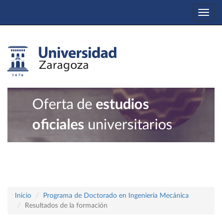
Togg
navi
Oferta de
estudios
oficiales
universitarios
Inicio
Programa de Doctorado en Ingeniería Mecánica
Resultados de la formación