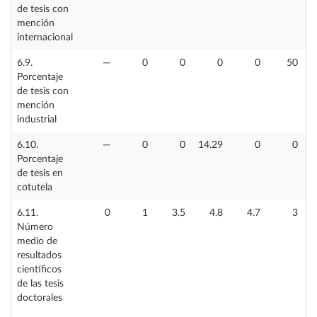
de tesis con
mención
internacional
6.9.
—
0
0
0
0
50
Porcentaje
de tesis con
mención
industrial
6.10.
—
0
0
14.29
0
0
Porcentaje
de tesis en
cotutela
6.11.
0
1
3.5
4.8
4.7
3
Número
medio de
resultados
científicos
de las tesis
doctorales