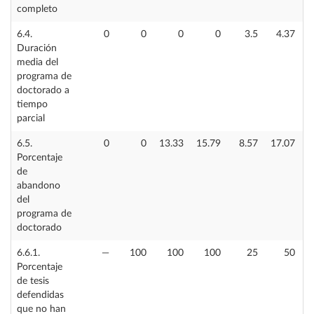
completo
6.4.
0
0
0
0
3.5
4.37
Duración
media del
programa de
doctorado a
tiempo
parcial
6.5.
0
0
13.33
15.79
8.57
17.07
1
Porcentaje
de
abandono
del
programa de
doctorado
6.6.1.
—
100
100
100
25
50
Porcentaje
de tesis
defendidas
que no han