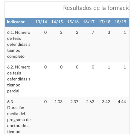
Resultados de la formación
Indicador
13/14
14/15
15/16
16/17
17/18
18/19
1
6.1. Número
0
2
2
7
3
1
de tesis
defendidas a
tiempo
completo
6.2. Número
0
0
0
0
1
1
de tesis
defendidas a
tiempo
parcial
6.3.
0
1.03
2.37
2.62
3.42
4.44
Duración
media del
programa de
doctorado a
tiempo