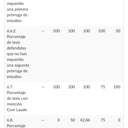
requerido
una primera
prórroga de
estudios
6.6.2.
—
100
100
100
100
50
6
Porcentaje
de tesis
defendidas
que no han
requerido
una segunda
prórroga de
estudios
6.7.
—
100
100
100
75
100
Porcentaje
de tesis con
mención
Cum Laude
6.8.
—
0
50
42.86
75
0
6
Porcentaje