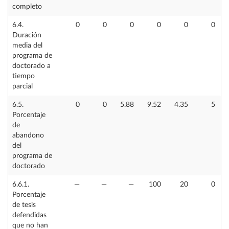
completo
6.4.
0
0
0
0
0
0
Duración
media del
programa de
doctorado a
tiempo
parcial
6.5.
0
0
5.88
9.52
4.35
5
Porcentaje
de
abandono
del
programa de
doctorado
6.6.1.
—
—
—
100
20
0
Porcentaje
de tesis
defendidas
que no han