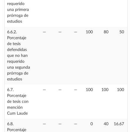
requerido
una primera
prórroga de
estudios
6.6.2.
—
—
—
100
80
50
Porcentaje
de tesis
defendidas
que no han
requerido
una segunda
prórroga de
estudios
6.7.
—
—
—
100
100
100
Porcentaje
de tesis con
mención
Cum Laude
6.8.
—
—
—
0
40
16.67
Porcentaje