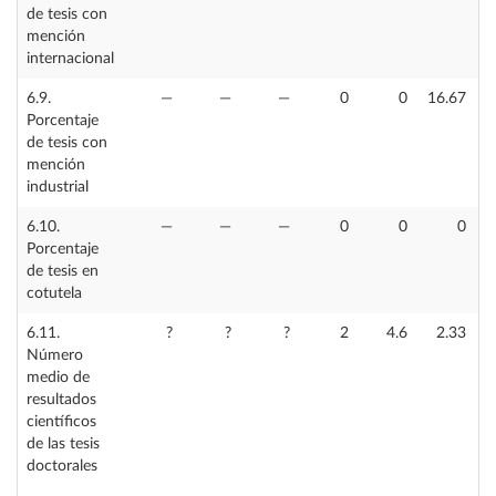
de tesis con
mención
internacional
6.9.
—
—
—
0
0
16.67
Porcentaje
de tesis con
mención
industrial
6.10.
—
—
—
0
0
0
Porcentaje
de tesis en
cotutela
6.11.
?
?
?
2
4.6
2.33
Número
medio de
resultados
científicos
de las tesis
doctorales