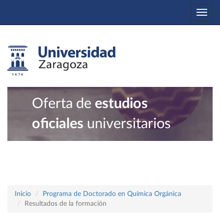
Togg
navi
Oferta de
estudios
oficiales
universitarios
Inicio
Programa de Doctorado en Química Orgánica
Resultados de la formación