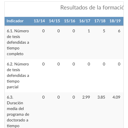
Resultados de la formación
Indicador
13/14
14/15
15/16
16/17
17/18
18/19
1
6.1. Número
0
0
0
1
5
6
de tesis
defendidas a
tiempo
completo
6.2. Número
0
0
0
0
0
0
de tesis
defendidas a
tiempo
parcial
6.3.
0
0
0
2.99
3.85
4.09
Duración
media del
programa de
doctorado a
tiempo