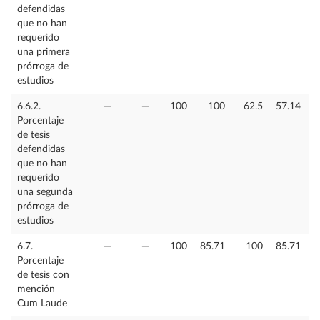
defendidas
que no han
requerido
una primera
prórroga de
estudios
6.6.2.
—
—
100
100
62.5
57.14
Porcentaje
de tesis
defendidas
que no han
requerido
una segunda
prórroga de
estudios
6.7.
—
—
100
85.71
100
85.71
Porcentaje
de tesis con
mención
Cum Laude