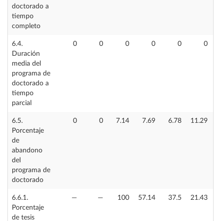
doctorado a
tiempo
completo
6.4.
0
0
0
0
0
0
Duración
media del
programa de
doctorado a
tiempo
parcial
6.5.
0
0
7.14
7.69
6.78
11.29
Porcentaje
de
abandono
del
programa de
doctorado
6.6.1.
—
—
100
57.14
37.5
21.43
Porcentaje
de tesis