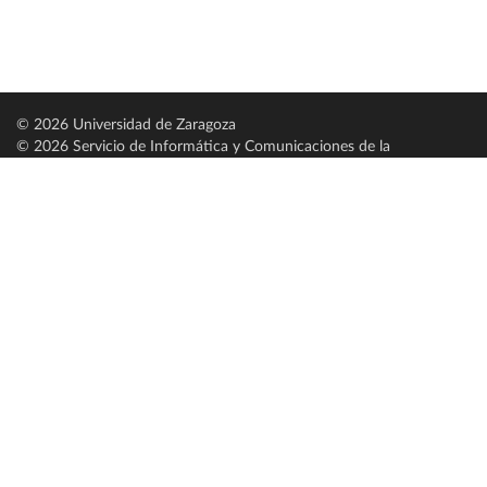
© 2026 Universidad de Zaragoza
© 2026 Servicio de Informática y Comunicaciones de la
Universidad de Zaragoza (
SICUZ
)
Universidad de Zaragoza
C/ Pedro Cerbuna, 12
ES-50009 Zaragoza
España / Spain
Tel: +34 976761000
ciu@unizar.es
Q-5018001-G
Servido por nodo: estudios
Aviso legal
|
Condiciones generales de uso
|
Política de privacidad