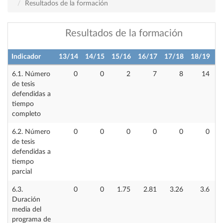
Resultados de la formación
Resultados de la formación
Indicador
13/14
14/15
15/16
16/17
17/18
18/19
1
6.1. Número
0
0
2
7
8
14
de tesis
defendidas a
tiempo
completo
6.2. Número
0
0
0
0
0
0
de tesis
defendidas a
tiempo
parcial
6.3.
0
0
1.75
2.81
3.26
3.6
Duración
media del
programa de