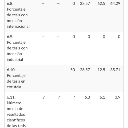
6.8.
—
—
0
28.57
62.5
64.29
Porcentaje
de tesis con
mención
internacional
6.9.
—
—
0
0
0
0
Porcentaje
de tesis con
mención
industrial
6.10.
—
—
50
28.57
12.5
35.71
Porcentaje
de tesis en
cotutela
6.11.
?
?
?
6.3
6.1
3.9
Número
medio de
resultados
científicos
de las tesis