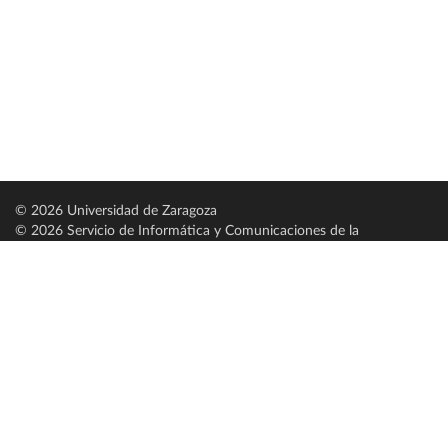
© 2026 Universidad de Zaragoza
© 2026 Servicio de Informática y Comunicaciones de la
Universidad de Zaragoza (
SICUZ
)
Universidad de Zaragoza
C/ Pedro Cerbuna, 12
ES-50009 Zaragoza
España / Spain
Tel: +34 976761000
ciu@unizar.es
Q-5018001-G