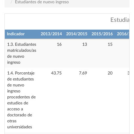
Estudiantes de nuevo ingreso
Estudian
Indicador
2013/2014
2014/2015
2015/2016
2016/20
1.3. Estudiantes
16
13
15
matriculados/as
de nuevo
ingreso
1.4. Porcentaje
43.75
7.69
20
38.
de estudiantes
de nuevo
ingreso
procedentes de
estudios de
acceso a
doctorado de
otras
universidades