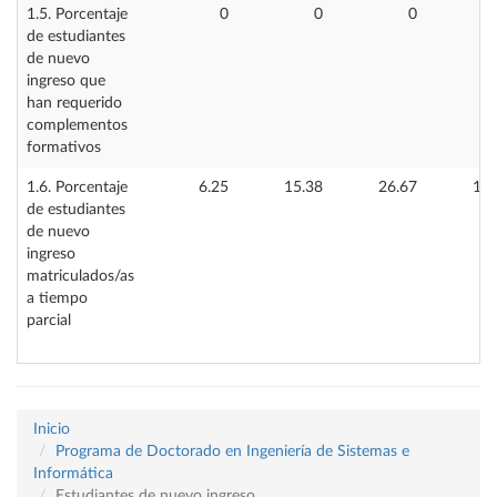
1.5. Porcentaje
0
0
0
de estudiantes
de nuevo
ingreso que
han requerido
complementos
formativos
1.6. Porcentaje
6.25
15.38
26.67
15.
de estudiantes
de nuevo
ingreso
matriculados/as
a tiempo
parcial
Inicio
Programa de Doctorado en Ingeniería de Sistemas e
Informática
Estudiantes de nuevo ingreso