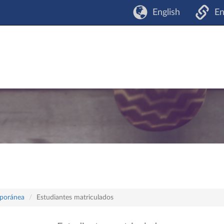
English
En
mporánea
Estudiantes matriculados