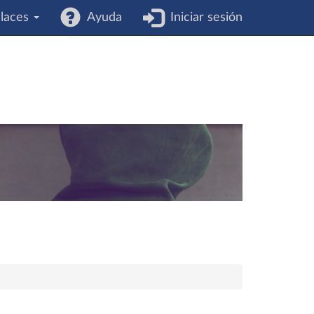
laces
Ayuda
Iniciar sesión