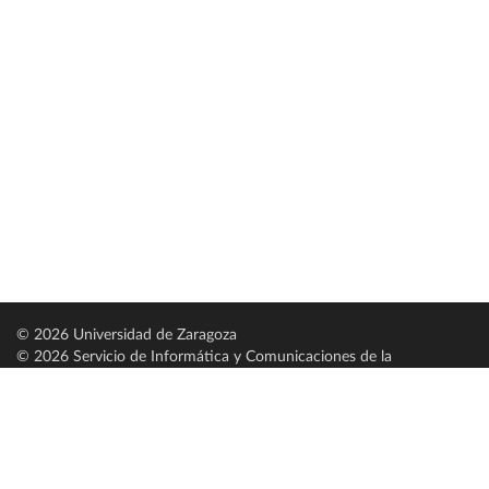
© 2026 Universidad de Zaragoza
© 2026 Servicio de Informática y Comunicaciones de la
Universidad de Zaragoza (
SICUZ
)
Universidad de Zaragoza
C/ Pedro Cerbuna, 12
ES-50009 Zaragoza
España / Spain
Tel: +34 976761000