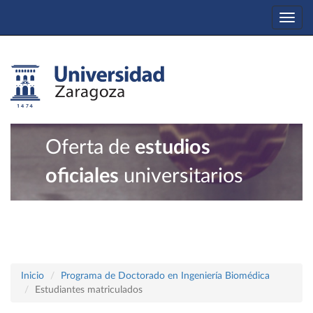
Togg
navi
Oferta de
estudios
oficiales
universitarios
Inicio
Programa de Doctorado en Ingeniería Biomédica
Estudiantes matriculados