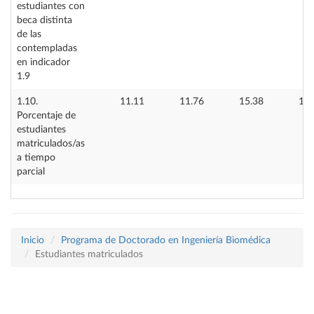
estudiantes con
beca distinta
de las
contempladas
en indicador
1.9
1.10.
11.11
11.76
15.38
17.
Porcentaje de
estudiantes
matriculados/as
a tiempo
parcial
Inicio
Programa de Doctorado en Ingeniería Biomédica
Estudiantes matriculados