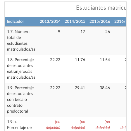
Estudiantes matricul
Indicador
2013/2014
2014/2015
2015/2016
2016/20
1.7. Número
9
17
26
total de
estudiantes
matriculados/as
1.8. Porcentaje
22.22
11.76
11.54
20.
de estudiantes
extranjeros/as
matriculados/as
1.9. Porcentaje
22.22
29.41
38.46
29.
de estudiantes
con beca o
contrato
predoctoral
1.9.b.
(no
(no
(no
Porcentaje de
definido)
definido)
definido)
defini