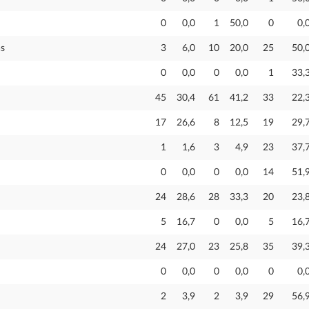
0
0,0
1
50,0
0
0,
as
3
6,0
10
20,0
25
50,
0
0,0
0
0,0
1
33,
45
30,4
61
41,2
33
22,
17
26,6
8
12,5
19
29,
1
1,6
3
4,9
23
37,
0
0,0
0
0,0
14
51,
24
28,6
28
33,3
20
23,
5
16,7
0
0,0
5
16,
24
27,0
23
25,8
35
39,
0
0,0
0
0,0
0
0,
2
3,9
2
3,9
29
56,