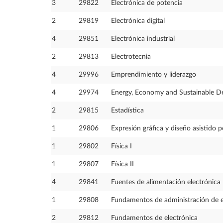
3
29822
Electrónica de potencia
2
29819
Electrónica digital
4
29851
Electrónica industrial
2
29813
Electrotecnia
4
29996
Emprendimiento y liderazgo
4
29974
Energy, Economy and Sustainable 
2
29815
Estadística
1
29806
Expresión gráfica y diseño asistido 
1
29802
Física I
1
29807
Física II
4
29841
Fuentes de alimentación electrónica
1
29808
Fundamentos de administración de 
2
29812
Fundamentos de electrónica