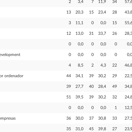
2
3,4
7
11,9
34
57,
13
20,3
15
23,4
28
43,
3
11,1
0
0,0
15
55,
12
13,0
31
33,7
26
28,
0
0,0
0
0,0
0
0,
Development
0
0,0
0
0,0
0
0,
4
8,5
2
4,3
22
46,
por ordenador
44
34,1
39
30,2
29
22,
39
27,7
40
28,4
49
34,
51
39,5
39
30,2
32
24,
0
0,0
0
0,0
1
12,
empresas
36
30,0
37
30,8
33
27,
35
31,0
45
39,8
27
23,