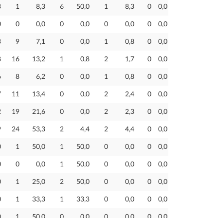
3
1
8,3
6
50,0
1
8,3
0
0,0
0
0
0,0
0
0,0
0
0,0
0
0,0
3
9
7,1
0
0,0
1
0,8
0
0,0
8
16
13,2
1
0,8
2
1,7
0
0,0
6
8
6,2
0
0,0
1
0,8
0
0,0
7
11
13,4
0
0,0
2
2,4
0
0,0
2
19
21,6
0
0,0
2
2,3
0
0,0
9
24
53,3
2
4,4
2
4,4
0
0,0
0
1
50,0
1
50,0
0
0,0
0
0,0
0
0
0,0
1
50,0
0
0,0
0
0,0
0
1
25,0
2
50,0
0
0,0
0
0,0
0
1
33,3
1
33,3
0
0,0
0
0,0
0
1
50,0
0
0,0
0
0,0
0
0,0