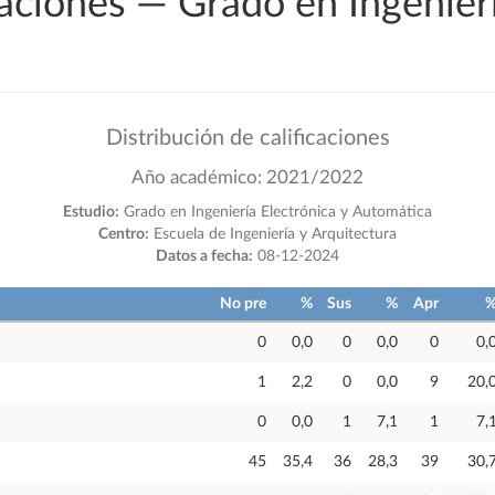
caciones — Grado en Ingenierí
Distribución de calificaciones
Año académico: 2021/2022
Estudio:
Grado en Ingeniería Electrónica y Automática
Centro:
Escuela de Ingeniería y Arquitectura
Datos a fecha:
08-12-2024
No pre
%
Sus
%
Apr
0
0,0
0
0,0
0
0,
1
2,2
0
0,0
9
20,
0
0,0
1
7,1
1
7,
45
35,4
36
28,3
39
30,