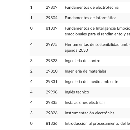
1
29809
Fundamentos de electrotecnia
1
29804
Fundamentos de informática
0
81339
Fundamentos de Inteligencia Emoci
emocionales para el rendimiento y sa
4
29975
Herramientas de sostenibilidad ambi
agenda 2030
3
29823
Ingeniería de control
2
29810
Ingeniería de materiales
4
29831
Ingeniería del medio ambiente
4
29998
Inglés técnico
4
29835
Instalaciones eléctricas
3
29826
Instrumentación electrónica
0
81336
Introducción al procesamiento del le