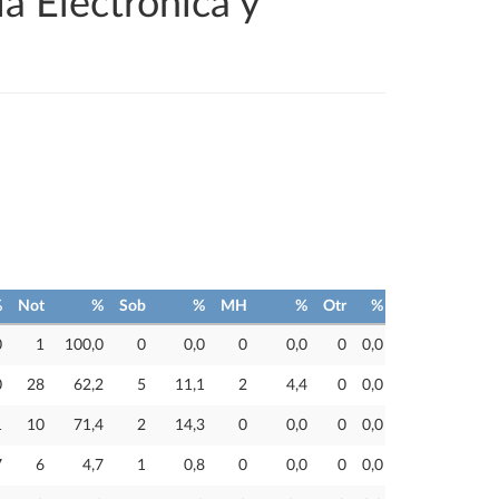
a Electrónica y
%
Not
%
Sob
%
MH
%
Otr
%
0
1
100,0
0
0,0
0
0,0
0
0,0
0
28
62,2
5
11,1
2
4,4
0
0,0
1
10
71,4
2
14,3
0
0,0
0
0,0
7
6
4,7
1
0,8
0
0,0
0
0,0