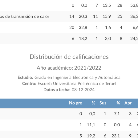
0
0,0
7
13,5
28
53,
s de transmisión de calor
14
20,3
11
15,9
25
36,
20
32,8
1
1,6
4
6,
6
18,2
1
3,0
8
24,
Distribución de calificaciones
Año académico: 2021/2022
Estudio:
Grado en Ingeniería Electrónica y Automática
Centro:
Escuela Universitaria Politécnica de Teruel
Datos a fecha:
08-12-2024
No pre
%
Sus
%
Apr
0
0,0
1
7,1
3
1
11,1
0
0,0
4
5
19,2
6
23,1
9