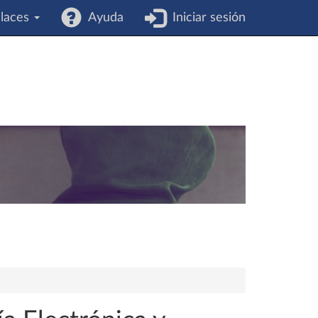
laces
Ayuda
Iniciar sesión