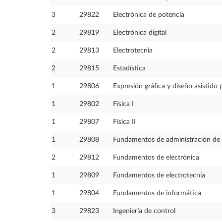
3
29822
Electrónica de potencia
2
29819
Electrónica digital
2
29813
Electrotecnia
2
29815
Estadística
1
29806
Expresión gráfica y diseño asistido
1
29802
Física I
1
29807
Física II
1
29808
Fundamentos de administración de
2
29812
Fundamentos de electrónica
1
29809
Fundamentos de electrotecnia
1
29804
Fundamentos de informática
3
29823
Ingeniería de control