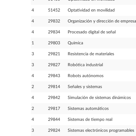
4
51452
Optatividad en movilidad
4
29832
Organización y dirección de empres
4
29834
Procesado digital de señal
1
29803
Química
3
29821
Resistencia de materiales
3
29827
Robótica industrial
4
29843
Robots autónomos
2
29814
Señales y sistemas
4
29842
Simulación de sistemas dinámicos
2
29817
Sistemas automáticos
4
29844
Sistemas de tiempo real
3
29824
Sistemas electrónicos programables