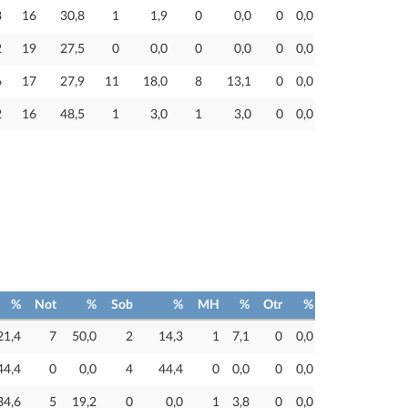
8
16
30,8
1
1,9
0
0,0
0
0,0
2
19
27,5
0
0,0
0
0,0
0
0,0
6
17
27,9
11
18,0
8
13,1
0
0,0
2
16
48,5
1
3,0
1
3,0
0
0,0
%
Not
%
Sob
%
MH
%
Otr
%
21,4
7
50,0
2
14,3
1
7,1
0
0,0
44,4
0
0,0
4
44,4
0
0,0
0
0,0
34,6
5
19,2
0
0,0
1
3,8
0
0,0