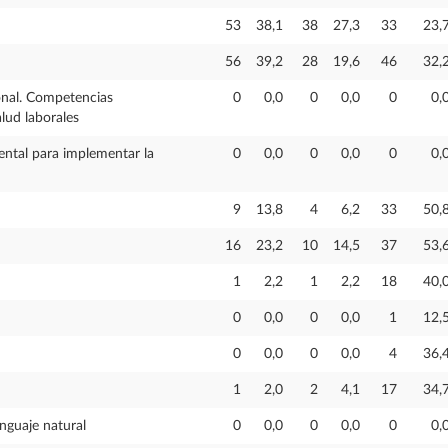
53
38,1
38
27,3
33
23,
56
39,2
28
19,6
46
32,
onal. Competencias
0
0,0
0
0,0
0
0,
lud laborales
ental para implementar la
0
0,0
0
0,0
0
0,
9
13,8
4
6,2
33
50,
16
23,2
10
14,5
37
53,
1
2,2
1
2,2
18
40,
0
0,0
0
0,0
1
12,
0
0,0
0
0,0
4
36,
1
2,0
2
4,1
17
34,
nguaje natural
0
0,0
0
0,0
0
0,