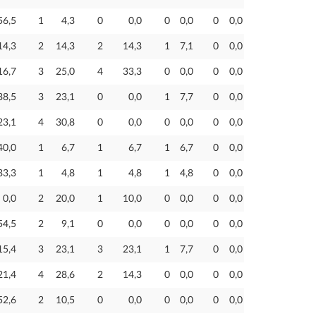
56,5
1
4,3
0
0,0
0
0,0
0
0,0
14,3
2
14,3
2
14,3
1
7,1
0
0,0
16,7
3
25,0
4
33,3
0
0,0
0
0,0
38,5
3
23,1
0
0,0
1
7,7
0
0,0
23,1
4
30,8
0
0,0
0
0,0
0
0,0
40,0
1
6,7
1
6,7
1
6,7
0
0,0
33,3
1
4,8
1
4,8
1
4,8
0
0,0
0,0
2
20,0
1
10,0
0
0,0
0
0,0
54,5
2
9,1
0
0,0
0
0,0
0
0,0
15,4
3
23,1
3
23,1
1
7,7
0
0,0
21,4
4
28,6
2
14,3
0
0,0
0
0,0
52,6
2
10,5
0
0,0
0
0,0
0
0,0