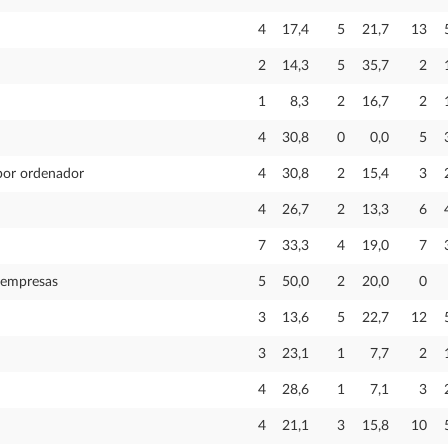
4
17,4
5
21,7
13
2
14,3
5
35,7
2
1
8,3
2
16,7
2
4
30,8
0
0,0
5
 por ordenador
4
30,8
2
15,4
3
4
26,7
2
13,3
6
7
33,3
4
19,0
7
 empresas
5
50,0
2
20,0
0
3
13,6
5
22,7
12
3
23,1
1
7,7
2
4
28,6
1
7,1
3
4
21,1
3
15,8
10