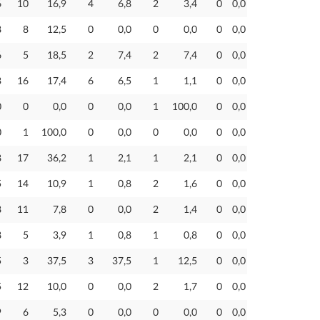
6
10
16,9
4
6,8
2
3,4
0
0,0
8
8
12,5
0
0,0
0
0,0
0
0,0
6
5
18,5
2
7,4
2
7,4
0
0,0
3
16
17,4
6
6,5
1
1,1
0
0,0
0
0
0,0
0
0,0
1
100,0
0
0,0
0
1
100,0
0
0,0
0
0,0
0
0,0
8
17
36,2
1
2,1
1
2,1
0
0,0
5
14
10,9
1
0,8
2
1,6
0
0,0
8
11
7,8
0
0,0
2
1,4
0
0,0
8
5
3,9
1
0,8
1
0,8
0
0,0
5
3
37,5
3
37,5
1
12,5
0
0,0
5
12
10,0
0
0,0
2
1,7
0
0,0
9
6
5,3
0
0,0
0
0,0
0
0,0