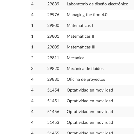
4
29839
Laboratorio de diseño electrónico
4
29976
Managing the firm 4.0
1
29800
Matemáticas I
1
29801
Matemáticas II
1
29805
Matemáticas III
2
29811
Mecánica
3
29820
Mecánica de fluidos
4
29830
Oficina de proyectos
4
51454
Optatividad en movilidad
4
51451
Optatividad en movilidad
4
51456
Optatividad en movilidad
4
51453
Optatividad en movilidad
4
51455
Optatividad en movilidad