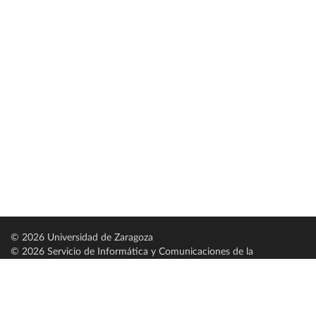
© 2026 Universidad de Zaragoza
© 2026 Servicio de Informática y Comunicaciones de la
Universidad de Zaragoza (
SICUZ
)
Universidad de Zaragoza
C/ Pedro Cerbuna, 12
ES-50009 Zaragoza