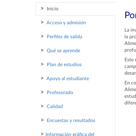
>
Inicio
Por
>
Acceso y admisión
La in
>
Perfiles de salida
la pr
Alime
>
profu
Qué se aprende
Este 
>
Plan de estudios
campo
desar
>
Apoyo al estudiante
En co
Alime
>
Profesorado
estud
difer
>
Calidad
>
Encuestas y resultados
>
Información gráfica del