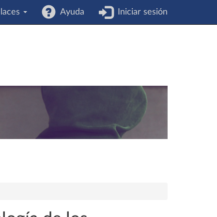
laces
Ayuda
Iniciar sesión