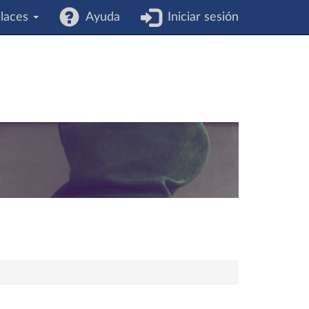
laces
Ayuda
Iniciar sesión