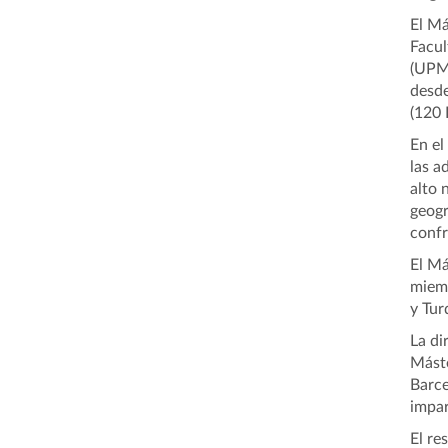
El Má
Facul
(UPM)
desde
(120 
En el
las a
alto 
geogr
confr
El Má
miemb
y Tur
La di
Máste
Barce
impar
El re