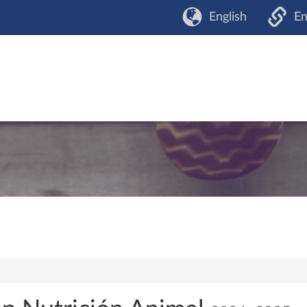
English
En