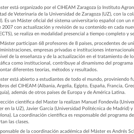
ster está organizado por el CIHEAM Zaragoza (o Instituto Agro
tad de Veterinaria de la Universidad de Zaragoza (UZ), con la co
. Es un Máster oficial del sistema universitario español con un 
 2007 con actualización y revisión de su contenido en cada nuev
ECTS), se realiza en modalidad presencial a tiempo completo y 
 Máster participan 68 profesores de 8 países, procedentes de uni
dministraciones, empresas privadas e instituciones internacionale
nivel de la enseñanza y de la actualización en el tratamiento de l
áfica como institucional, contribuye al dinamismo del programa
ontar diferentes teorías, métodos y resultados.
ster está abierto a estudiantes de todo el mundo, proviniendo 
ros del CIHEAM (Albania, Argelia, Egipto, España, Francia, Greci
quía), además de otros países de Europa y de América Latina.
rección científica del Master la realizan Manuel Fondevila (Univ
r en la UZ), Javier García (Universidad Politécnica de Madrid)
lona). La coordinación científica es responsable del programa de
tan las clases.
sponsable de la coordinación académica del Máster es Andrés S