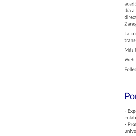
acadé
día a
direc
Zarag
La co
trans
Más i
Web 
Folle
Por
- Exp
colab
-
Pro
unive