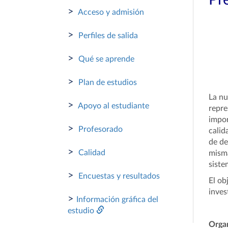
Pr
>
Acceso y admisión
>
Perfiles de salida
>
Qué se aprende
>
Plan de estudios
La nu
>
Apoyo al estudiante
repre
impor
>
Profesorado
calid
de de
>
Calidad
misma
siste
>
Encuestas y resultados
El ob
inves
>
Información gráfica del
estudio
Orga