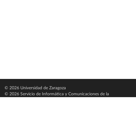
© 2026 Universidad de Zaragoza
© 2026 Servicio de Informática y Comunicaciones de la
Universidad de Zaragoza (
SICUZ
)
Universidad de Zaragoza
C/ Pedro Cerbuna, 12
ES-50009 Zaragoza
España / Spain
Tel: +34 976761000