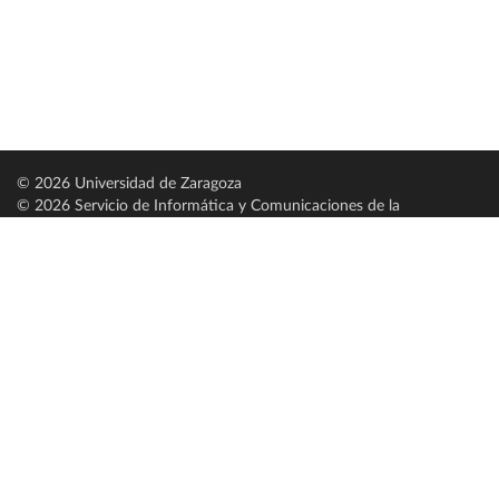
© 2026 Universidad de Zaragoza
© 2026 Servicio de Informática y Comunicaciones de la
Universidad de Zaragoza (
SICUZ
)
Universidad de Zaragoza
C/ Pedro Cerbuna, 12
ES-50009 Zaragoza
España / Spain
Tel: +34 976761000
ciu@unizar.es
Q-5018001-G
Servido por nodo: estudios