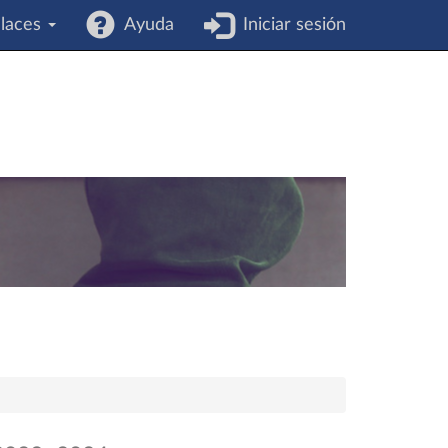
laces
Ayuda
Iniciar sesión