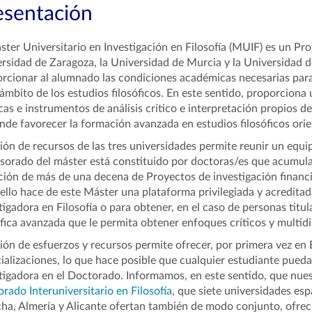
esentación
ster Universitario en Investigación en Filosofía (MUIF) es un Pr
rsidad de Zaragoza, la Universidad de Murcia y la Universidad 
rcionar al alumnado las condiciones académicas necesarias para 
 ámbito de los estudios filosóficos. En este sentido, proporcion
cas e instrumentos de análisis crítico e interpretación propios de
nde favorecer la formación avanzada en estudios filosóficos orie
ión de recursos de las tres universidades permite reunir un equ
sorado del máster está constituido por doctoras/es que acumula
ción de más de una decena de Proyectos de investigación financia
ello hace de este Máster una plataforma privilegiada y acredita
tigadora en Filosofía o para obtener, en el caso de personas titu
ófica avanzada que le permita obtener enfoques críticos y multidi
ión de esfuerzos y recursos permite ofrecer, por primera vez en 
ializaciones, lo que hace posible que cualquier estudiante pueda
tigadora en el Doctorado. Informamos, en este sentido, que nues
rado Interuniversitario en Filosofía
, que siete universidades esp
a, Almería y Alicante ofertan también de modo conjunto, ofrecie