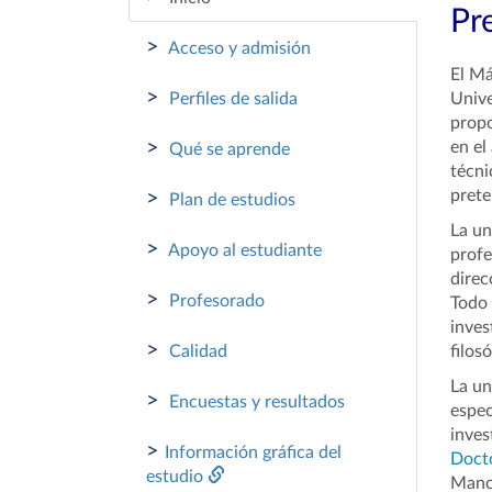
Pr
>
Acceso y admisión
El Má
>
Perfiles de salida
Unive
propo
>
en el
Qué se aprende
técni
prete
>
Plan de estudios
La un
>
Apoyo al estudiante
profe
direc
>
Profesorado
Todo 
inves
>
Calidad
filos
La un
>
Encuestas y resultados
espec
inves
>
Información gráfica del
Docto
estudio
Manch