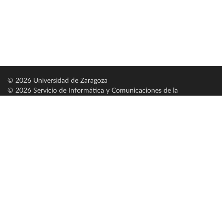
© 2026 Universidad de Zaragoza
© 2026 Servicio de Informática y Comunicaciones de la
Universidad de Zaragoza (
SICUZ
)
Universidad de Zaragoza
C/ Pedro Cerbuna, 12
ES-50009 Zaragoza
España / Spain
Tel: +34 976761000
ciu@unizar.es
Q-5018001-G
Servido por nodo: estudios