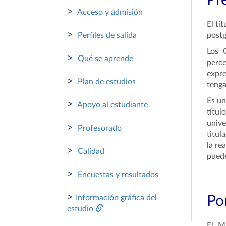
Pr
>
Acceso y admisión
El tí
>
Perfiles de salida
postg
Los 
>
Qué se aprende
perce
expre
>
Plan de estudios
tenga
Es un
>
Apoyo al estudiante
títul
unive
>
Profesorado
titul
la re
>
Calidad
puede
>
Encuestas y resultados
>
Información gráfica del
Por
estudio
El M