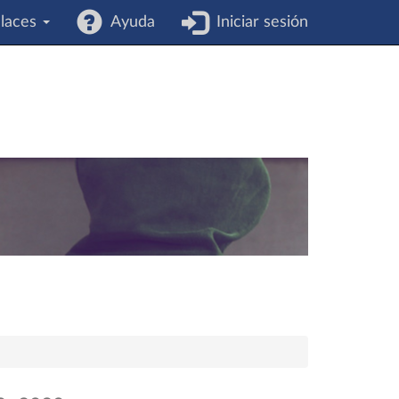
laces
Ayuda
Iniciar sesión