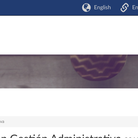
English
En
iva