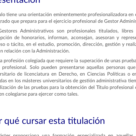
esentación
tulo tiene una orientación eminentemente profesionalizadora en
rado que prepara para el ejercicio profesional de Gestor Adminis
Gestores Administrativos son profesionales titulados, libr
pción de honorarios, informan, aconsejan, asesoran y repres
so o tácito, en el estudio, promoción, dirección, gestión y rea
n relación con la Administración.
a profesión colegiada que requiere la superación de unas prueb
o profesional. Solo pueden presentarse aquellas personas qu
rsitario de licenciatura en Derecho, en Ciencias Políticas o 
adas en los másteres universitarios de gestión administrativa ti
alización de las pruebas para la obtención del Título profesional
n colegiarse para ejercer como tales.
 qué cursar esta titulación
áster proporciona una formación especializada en aquellas 