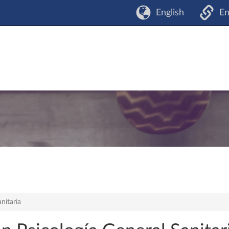
English
En
nitaria