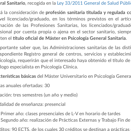
al Sanitario
, recogida en la
Ley 33/2011 General de Salud Públi
á la consideración de
profesión sanitaria titulada y regulada 
vel licenciado/graduado, en los términos previstos en el art
ación de las Profesiones Sanitarias, los licenciados/gradua
sional por cuenta propia o ajena en el sector sanitario, siemp
ten el
título oficial de Máster en Psicología General Sanitaria
.
portante saber que, las Administraciones sanitarias de las dis
spondiente Registro general de centros, servicios y establecimi
icología, requerirán que el interesado haya obtenido el título de
logo especialista en Psicología Clínica.
terísticas básicas
del Máster Universitario en Psicología General
zas anuales ofertadas: 30
ación: tres semestres (un año y medio)
alidad de enseñanza: presencial
Primer año: clases presenciales de L-V en horario de tardes
Segundo año: realización de Prácticas Externas y Trabajo Fin d
ditos: 90 ECTS, de los cuales 30 créditos se destinan a prácticas