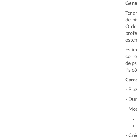
Gener
Tendr
de ni
Orden
profe
osten
Es im
corre
de ps
Psicó
Carac
- Pla
- Dur
- Mod
- Cré