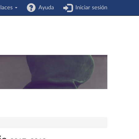
laces
Ayuda
Iniciar sesión