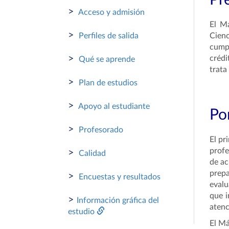
Pr
>
Acceso y admisión
El Má
>
Perfiles de salida
Cienc
cump
>
crédi
Qué se aprende
trata
>
Plan de estudios
>
Apoyo al estudiante
Por
>
Profesorado
El pr
profe
>
Calidad
de ac
prepa
>
Encuestas y resultados
evalu
que i
>
Información gráfica del
atenc
estudio
El Má