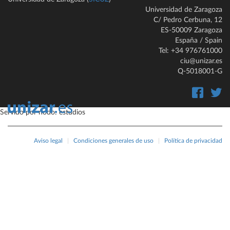
Universidad de Zaragoza
C/ Pedro Cerbuna, 12
ES-50009 Zaragoza
España / Spain
Tel: +34 976761000
ciu@unizar.es
Q-5018001-G
Servido por nodo: estudios
Aviso legal
|
Condiciones generales de uso
|
Política de privacidad