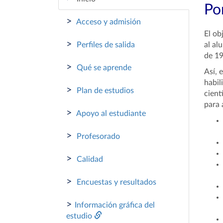
Por
>
Acceso y admisión
El ob
>
Perfiles de salida
al al
de 19
>
Qué se aprende
Así, 
habil
>
Plan de estudios
cient
para 
>
Apoyo al estudiante
>
Profesorado
>
Calidad
>
Encuestas y resultados
>
Información gráfica del
estudio