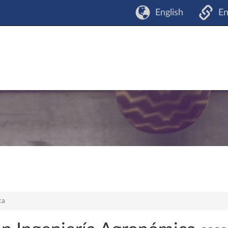
English
En
ca