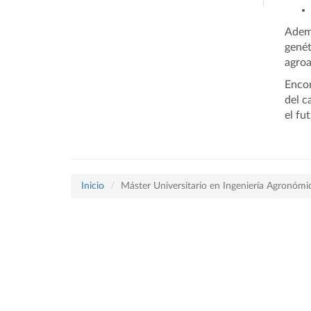
Ademá
genét
agroa
Encon
del c
el fu
Inicio
Máster Universitario en Ingeniería Agronómi