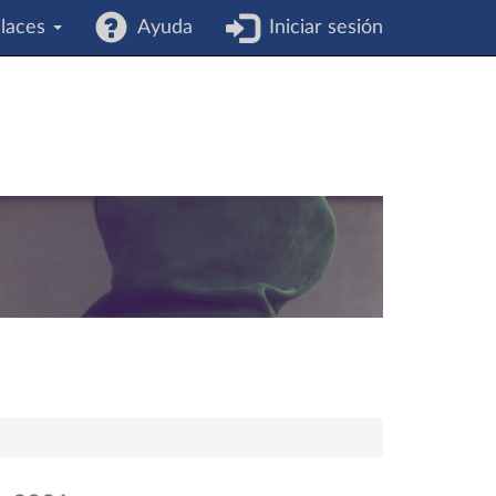
laces
Ayuda
Iniciar sesión