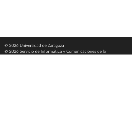
© 2026 Universidad de Zaragoza
© 2026 Servicio de Informática y Comunicaciones de la
Universidad de Zaragoza (
SICUZ
)
Universidad de Zaragoza
C/ Pedro Cerbuna, 12
ES-50009 Zaragoza
España / Spain
Tel: +34 976761000
ciu@unizar.es
Q-5018001-G
Servido por nodo: estudios