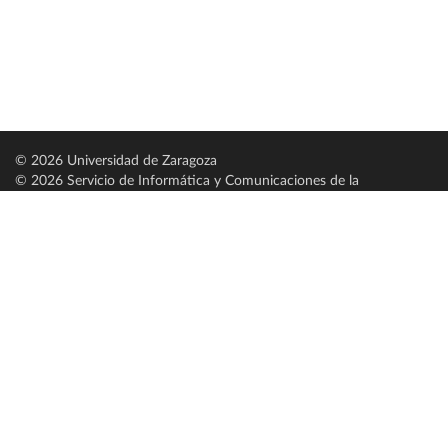
© 2026 Universidad de Zaragoza
© 2026 Servicio de Informática y Comunicaciones de la
Universidad de Zaragoza (
SICUZ
)
Universidad de Zaragoza
C/ Pedro Cerbuna, 12
ES-50009 Zaragoza
España / Spain
Tel: +34 976761000
ciu@unizar.es
Q-5018001-G
Servido por nodo: estudios