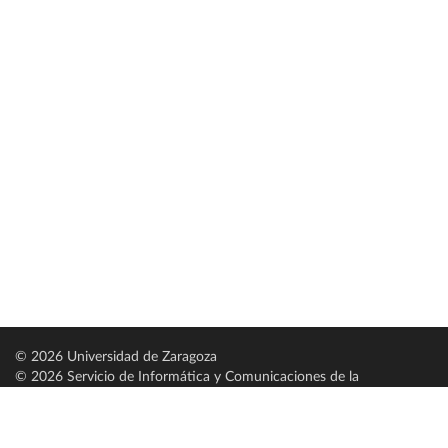
© 2026 Universidad de Zaragoza
© 2026 Servicio de Informática y Comunicaciones de la
Universidad de Zaragoza (
SICUZ
)
Universidad de Zaragoza
C/ Pedro Cerbuna, 12