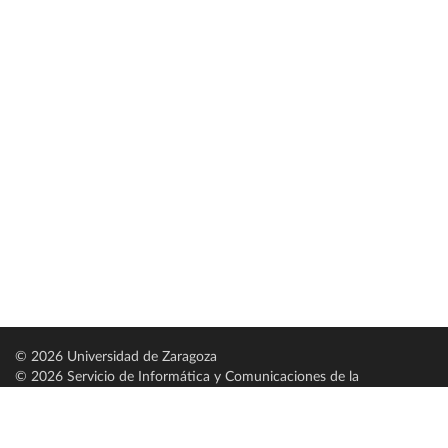
© 2026 Universidad de Zaragoza
© 2026 Servicio de Informática y Comunicaciones de la
Universidad de Zaragoza (
SICUZ
)
Universidad de Zaragoza
C/ Pedro Cerbuna, 12