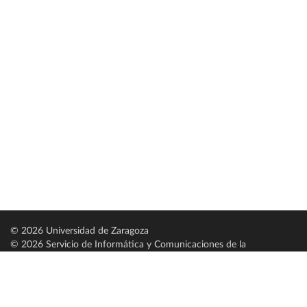
© 2026 Universidad de Zaragoza
© 2026 Servicio de Informática y Comunicaciones de la
Universidad de Zaragoza (
SICUZ
)
Universidad de Zaragoza
C/ Pedro Cerbuna, 12
ES-50009 Zaragoza