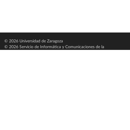
© 2026 Universidad de Zaragoza
© 2026 Servicio de Informática y Comunicaciones de la
Universidad de Zaragoza (
SICUZ
)
Universidad de Zaragoza
C/ Pedro Cerbuna, 12
ES-50009 Zaragoza
España / Spain
Tel: +34 976761000
ciu@unizar.es
Q-5018001-G
Servido por nodo: estudios