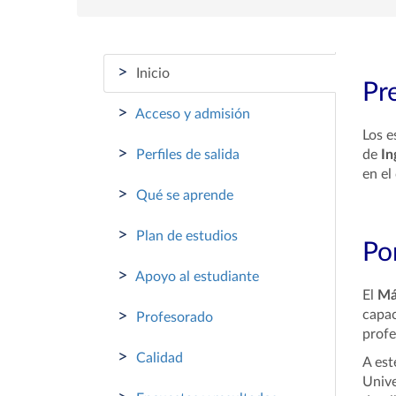
>
Inicio
Pr
>
Acceso y admisión
Los e
>
Perfiles de salida
de
In
en el
>
Qué se aprende
>
Plan de estudios
Por
>
Apoyo al estudiante
El
Má
>
capac
Profesorado
profe
>
Calidad
A est
Unive