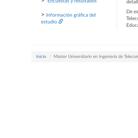
>
Encuestas y resultados
detal
De es
>
Información gráfica del
Telec
estudio
Educa
Inicio
Máster Universitario en Ingeniería de Telec