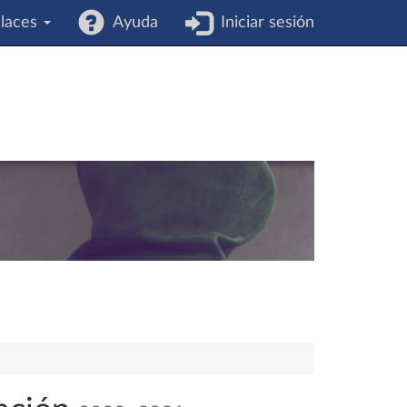
laces
Ayuda
Iniciar sesión