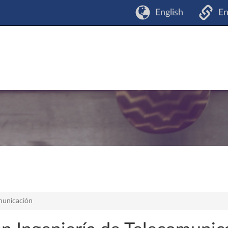
English
En
omunicación