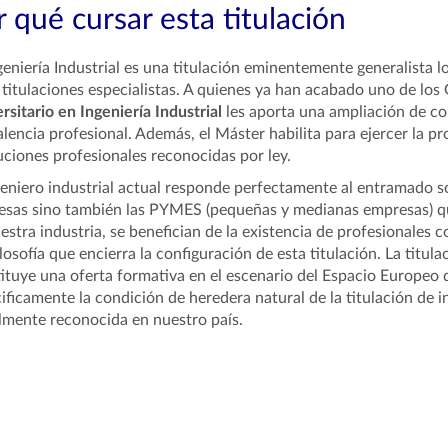
 qué cursar esta titulación
geniería Industrial es una titulación eminentemente generalista lo
 titulaciones especialistas. A quienes ya han acabado uno de los G
rsitario en Ingeniería Industrial
les aporta una ampliación de c
alencia profesional. Además, el Máster habilita para ejercer la pr
uciones profesionales reconocidas por ley.
geniero industrial actual responde perfectamente al entramado soc
sas sino también las PYMES (pequeñas y medianas empresas) qu
estra industria, se benefician de la existencia de profesionales c
filosofía que encierra la configuración de esta titulación. La titul
ituye una oferta formativa en el escenario del Espacio Europeo
ificamente la condición de heredera natural de la titulación de 
lmente reconocida en nuestro país.