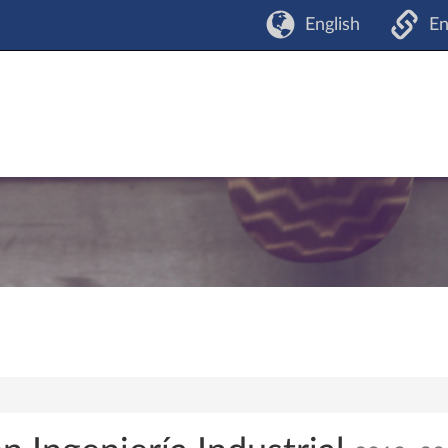
English
En