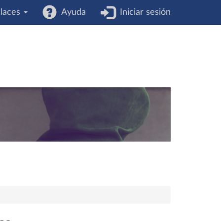
laces
Ayuda
Iniciar sesión