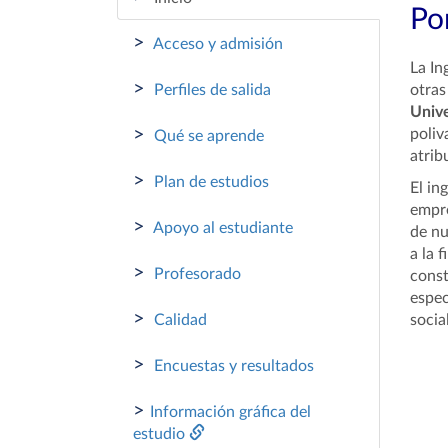
Por
>
Acceso y admisión
La In
>
Perfiles de salida
otras
Unive
>
poliv
Qué se aprende
atrib
>
Plan de estudios
El in
empre
>
Apoyo al estudiante
de nu
a la 
>
Profesorado
const
espec
>
Calidad
socia
>
Encuestas y resultados
>
Información gráfica del
estudio