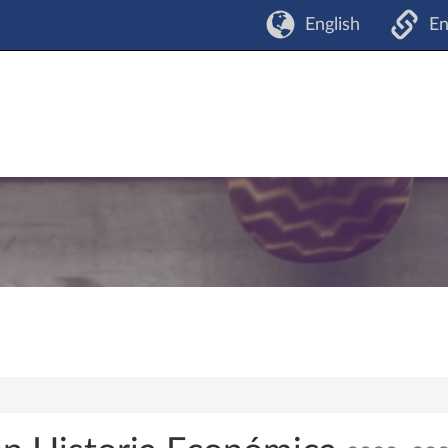
English
En