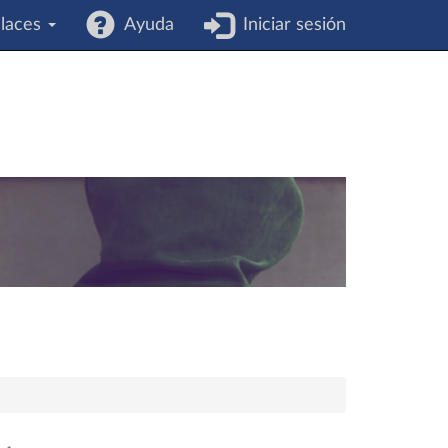
laces
Ayuda
Iniciar sesión