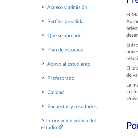
Pr
>
Acceso y admisión
El Má
>
Perfiles de salida
Autón
orien
>
desar
Qué se aprende
Entre
>
Plan de estudios
unive
relac
>
Apoyo al estudiante
El id
de va
>
Profesorado
La ma
>
la Un
Calidad
Unive
>
Encuestas y resultados
>
Información gráfica del
Por
estudio