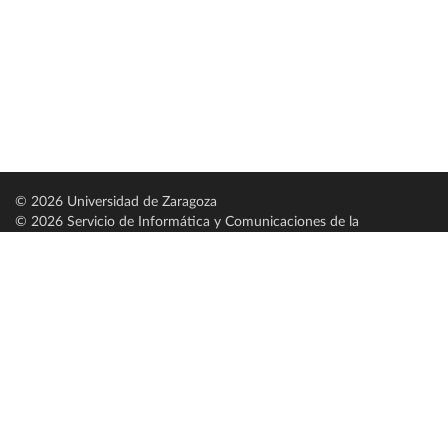
© 2026 Universidad de Zaragoza
© 2026 Servicio de Informática y Comunicaciones de la
Universidad de Zaragoza (
SICUZ
)
Universidad de Zaragoza
C/ Pedro Cerbuna, 12
ES-50009 Zaragoza
España / Spain
Tel: +34 976761000
ciu@unizar.es
Q-5018001-G