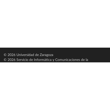
© 2026 Universidad de Zaragoza
© 2026 Servicio de Informática y Comunicaciones de la
Universidad de Zaragoza (
SICUZ
)
Universidad de Zaragoza
C/ Pedro Cerbuna, 12
ES-50009 Zaragoza
España / Spain
Tel: +34 976761000
ciu@unizar.es
Q-5018001-G