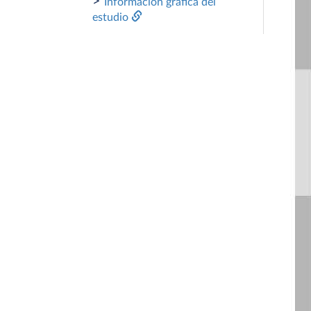
>
Información gráfica del
estudio