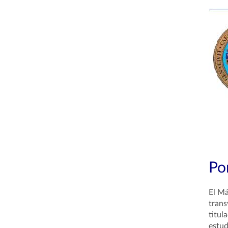
Por
El Má
trans
titul
estud