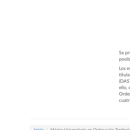
Se pr
posib
Los e
titul
(DAST
ello,
Orden
cuatr