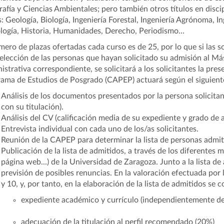
afía y Ciencias Ambientales; pero también otros títulos en discipl
s: Geología, Biología, Ingeniería Forestal, Ingeniería Agrónoma, 
logía, Historia, Humanidades, Derecho, Periodismo…
mero de plazas ofertadas cada curso es de 25, por lo que si las s
elección de las personas que hayan solicitado su admisión al Más
istrativa correspondiente, se solicitará a los solicitantes la p
ama de Estudios de Posgrado (CAPEP) actuará según el siguient
Análisis de los documentos presentados por la persona solicita
con su titulación).
Análisis del CV (calificación media de su expediente y grado de
Entrevista individual con cada uno de los/as solicitantes.
Reunión de la CAPEP para determinar la lista de personas admit
Publicación de la lista de admitidos, a través de los diferentes
página web...) de la Universidad de Zaragoza. Junto a la lista de
previsión de posibles renuncias. En la valoración efectuada po
y 10, y, por tanto, en la elaboración de la lista de admitidos se c
expediente académico y currículo (independientemente del 
adecuación de la titulación al perfil recomendado (20%)