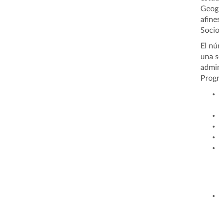
Geogr
afine
Socio
El nú
una s
admin
Progr