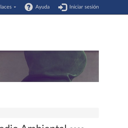
laces
Ayuda
Iniciar sesión