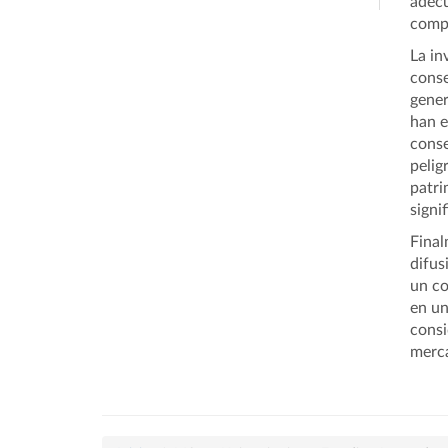
adecu
compr
La in
conse
gener
han e
conse
pelig
patri
signi
Final
difus
un co
en un
consi
merca