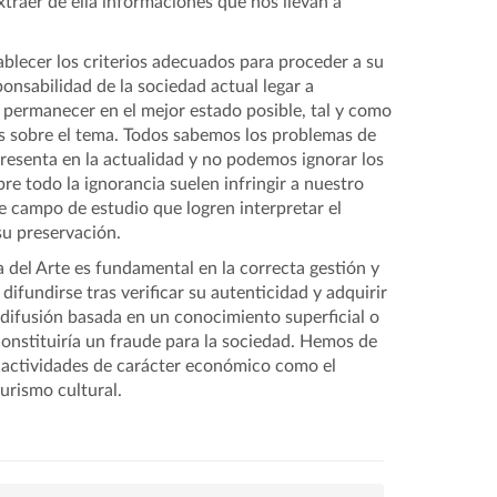
xtraer de ella informaciones que nos llevan a
ablecer los criterios adecuados para proceder a su
ponsabilidad de la sociedad actual legar a
 permanecer en el mejor estado posible, tal y como
s sobre el tema. Todos sabemos los problemas de
presenta en la actualidad y no podemos ignorar los
bre todo la ignorancia suelen infringir a nuestro
e campo de estudio que logren interpretar el
 su preservación.
a del Arte es fundamental en la correcta gestión y
difundirse tras verificar su autenticidad y adquirir
difusión basada en un conocimiento superficial o
constituiría un fraude para la sociedad. Hemos de
 actividades de carácter económico como el
turismo cultural.