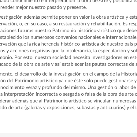
ado conocimiento e interpretación la obra de Arte y posibilita e
ender mejor nuestro pasado y presente.
vestigación además permite poner en valor la obra artística y est
rvación, o, en su caso, a su restauración y rehabilitación. Es res
aciones futuras nuestro Patrimonio histórico-artístico que debe
stablecido los numerosos convenios nacionales e internacionale
rvación que la rica herencia histórico-artística de nuestro país 
ros y acciones negativas que la intolerancia, la especulación y so
monio. Por esto, nuestra sociedad necesita investigadores en est
ficado de la obra de arte y así establecer las pautas correctas de
mente, el desarrollo de la investigación en el campo de la Histori
ión del Patrimonio artístico ya que éste solo puede gestionarse y 
nocimiento veraz y profundo del mismo. Una gestión o labor de 
a interpretación incorrecta o sesgada o falsa de la obra de arte 
derar además que al Patrimonio artístico se vinculan numerosas
do de arte (galerías y exposiciones, subastas y anticuarios) y el 