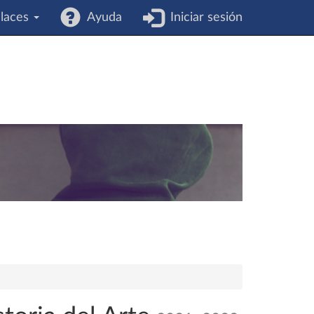
laces
Ayuda
Iniciar sesión