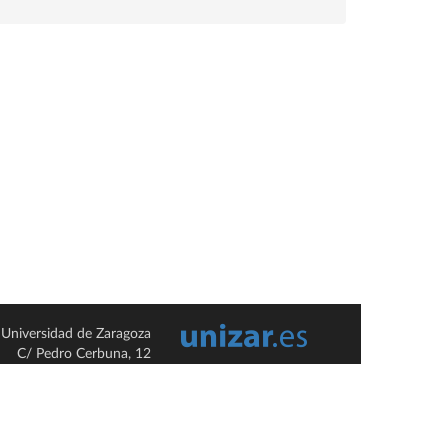
Universidad de Zaragoza
C/ Pedro Cerbuna, 12
ES-50009 Zaragoza
España / Spain
Tel: +34 976761000
ciu@unizar.es