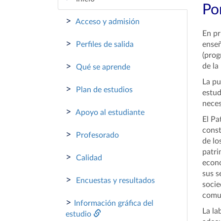
Por
>
Acceso y admisión
En pr
>
Perfiles de salida
enseñ
(prog
>
de la
Qué se aprende
La pu
>
Plan de estudios
estud
neces
>
Apoyo al estudiante
El Pa
const
>
Profesorado
de lo
patri
>
Calidad
econó
sus s
>
Encuestas y resultados
socie
comun
>
Información gráfica del
La la
estudio