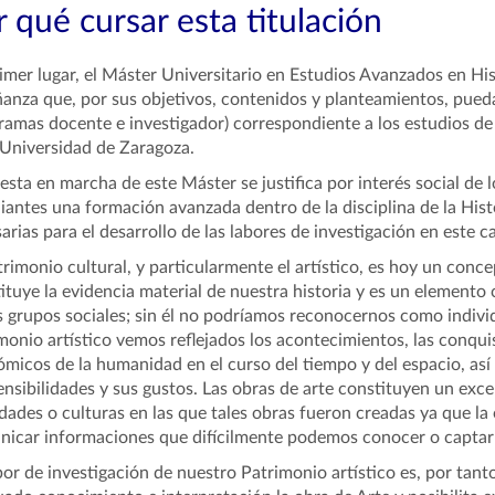
 qué cursar esta titulación
imer lugar, el Máster Universitario en Estudios Avanzados en His
anza que, por sus objetivos, contenidos y planteamientos, pued
ramas docente e investigador) correspondiente a los estudios de
 Universidad de Zaragoza.
esta en marcha de este Máster se justifica por interés social de 
iantes una formación avanzada dentro de la disciplina de la Hist
arias para el desarrollo de las labores de investigación en este 
trimonio cultural, y particularmente el artístico, es hoy un con
ituye la evidencia material de nuestra historia y es un elemento 
s grupos sociales; sin él no podríamos reconocernos como indiv
monio artístico vemos reflejados los acontecimientos, las conquis
micos de la humanidad en el curso del tiempo y del espacio, así 
ensibilidades y sus gustos. Las obras de arte constituyen un exc
dades o culturas en las que tales obras fueron creadas ya que la 
icar informaciones que difícilmente podemos conocer o captar 
bor de investigación de nuestro Patrimonio artístico es, por tan