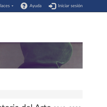
laces
Ayuda
Iniciar sesión