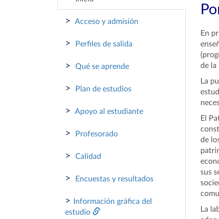
Por
>
Acceso y admisión
En pr
>
Perfiles de salida
enseñ
(prog
>
de la
Qué se aprende
La pu
>
Plan de estudios
estud
neces
>
Apoyo al estudiante
El Pa
const
>
Profesorado
de lo
patri
>
Calidad
econó
sus s
>
Encuestas y resultados
socie
comun
>
Información gráfica del
La la
estudio