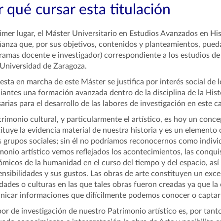
 qué cursar esta titulación
imer lugar, el Máster Universitario en Estudios Avanzados en His
anza que, por sus objetivos, contenidos y planteamientos, pued
ramas docente e investigador) correspondiente a los estudios de
 Universidad de Zaragoza.
esta en marcha de este Máster se justifica por interés social de 
iantes una formación avanzada dentro de la disciplina de la Hist
arias para el desarrollo de las labores de investigación en este 
trimonio cultural, y particularmente el artístico, es hoy un con
ituye la evidencia material de nuestra historia y es un elemento 
s grupos sociales; sin él no podríamos reconocernos como indiv
monio artístico vemos reflejados los acontecimientos, las conquis
micos de la humanidad en el curso del tiempo y del espacio, así 
ensibilidades y sus gustos. Las obras de arte constituyen un exc
dades o culturas en las que tales obras fueron creadas ya que la 
icar informaciones que difícilmente podemos conocer o captar 
bor de investigación de nuestro Patrimonio artístico es, por tan