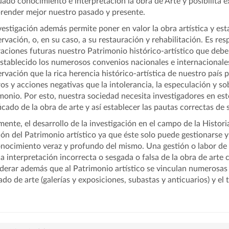
ado conocimiento e interpretación la obra de Arte y posibilita e
ender mejor nuestro pasado y presente.
vestigación además permite poner en valor la obra artística y est
rvación, o, en su caso, a su restauración y rehabilitación. Es res
aciones futuras nuestro Patrimonio histórico-artístico que debe
stablecido los numerosos convenios nacionales e internacionale
rvación que la rica herencia histórico-artística de nuestro país 
ros y acciones negativas que la intolerancia, la especulación y so
monio. Por esto, nuestra sociedad necesita investigadores en est
ficado de la obra de arte y así establecer las pautas correctas de
mente, el desarrollo de la investigación en el campo de la Histori
ión del Patrimonio artístico ya que éste solo puede gestionarse y 
nocimiento veraz y profundo del mismo. Una gestión o labor de 
a interpretación incorrecta o sesgada o falsa de la obra de arte 
derar además que al Patrimonio artístico se vinculan numerosas
do de arte (galerías y exposiciones, subastas y anticuarios) y el 