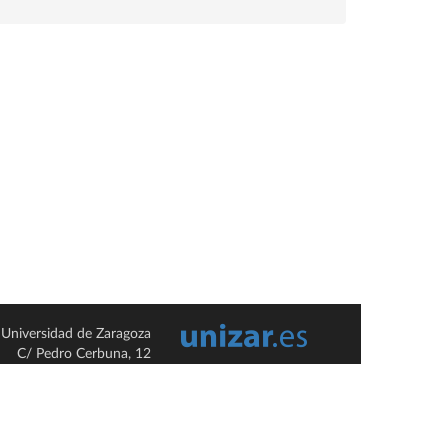
Universidad de Zaragoza
C/ Pedro Cerbuna, 12
ES-50009 Zaragoza
España / Spain
Tel: +34 976761000
ciu@unizar.es