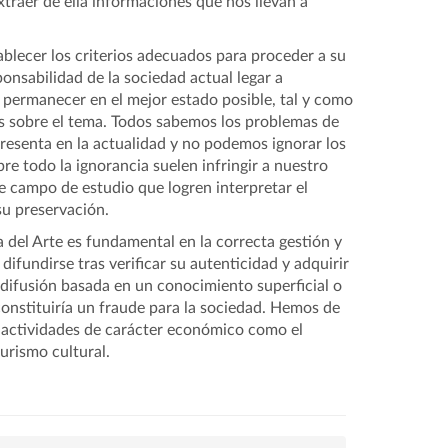
xtraer de ella informaciones que nos llevan a
ablecer los criterios adecuados para proceder a su
ponsabilidad de la sociedad actual legar a
 permanecer en el mejor estado posible, tal y como
s sobre el tema. Todos sabemos los problemas de
presenta en la actualidad y no podemos ignorar los
bre todo la ignorancia suelen infringir a nuestro
e campo de estudio que logren interpretar el
 su preservación.
a del Arte es fundamental en la correcta gestión y
difundirse tras verificar su autenticidad y adquirir
difusión basada en un conocimiento superficial o
constituiría un fraude para la sociedad. Hemos de
 actividades de carácter económico como el
turismo cultural.