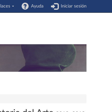
laces
Ayuda
Iniciar sesión