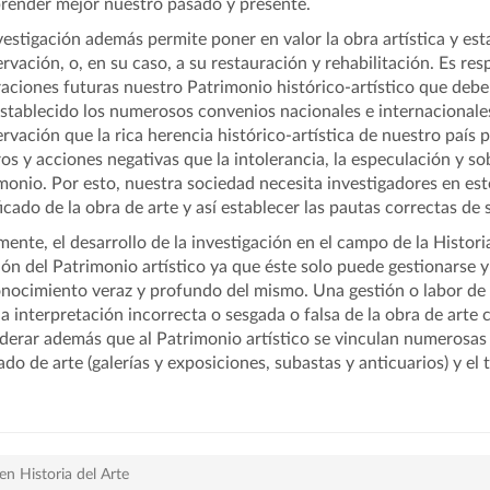
ender mejor nuestro pasado y presente.
vestigación además permite poner en valor la obra artística y est
rvación, o, en su caso, a su restauración y rehabilitación. Es res
aciones futuras nuestro Patrimonio histórico-artístico que debe
stablecido los numerosos convenios nacionales e internacionale
rvación que la rica herencia histórico-artística de nuestro país 
ros y acciones negativas que la intolerancia, la especulación y so
monio. Por esto, nuestra sociedad necesita investigadores en est
ficado de la obra de arte y así establecer las pautas correctas de
mente, el desarrollo de la investigación en el campo de la Histori
ión del Patrimonio artístico ya que éste solo puede gestionarse y 
nocimiento veraz y profundo del mismo. Una gestión o labor de 
a interpretación incorrecta o sesgada o falsa de la obra de arte 
derar además que al Patrimonio artístico se vinculan numerosas
do de arte (galerías y exposiciones, subastas y anticuarios) y el 
n Historia del Arte