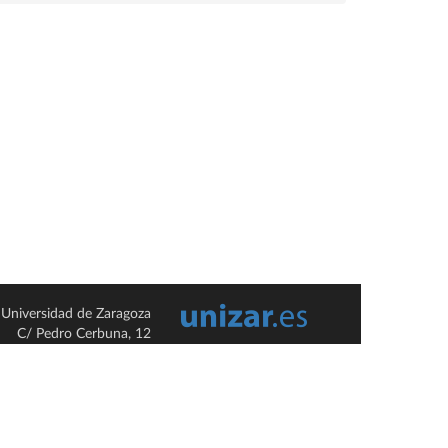
Universidad de Zaragoza
C/ Pedro Cerbuna, 12
ES-50009 Zaragoza
España / Spain
Tel: +34 976761000
ciu@unizar.es
Q-5018001-G