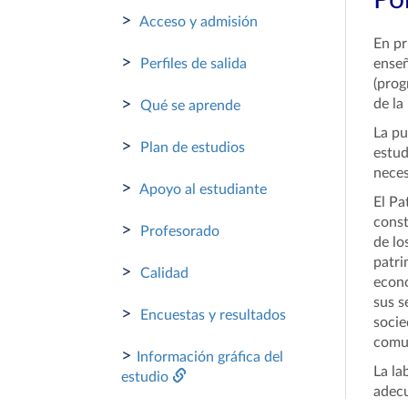
Por
>
Acceso y admisión
En pr
>
Perfiles de salida
enseñ
(prog
>
de la
Qué se aprende
La pu
>
Plan de estudios
estud
neces
>
Apoyo al estudiante
El Pa
const
>
Profesorado
de lo
patri
>
Calidad
econó
sus s
>
Encuestas y resultados
socie
comun
>
Información gráfica del
La la
estudio
adecu