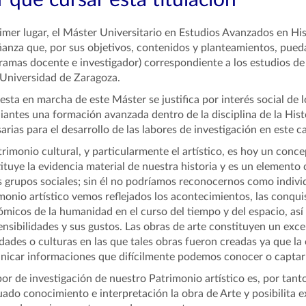
 qué cursar esta titulación
imer lugar, el Máster Universitario en Estudios Avanzados en His
anza que, por sus objetivos, contenidos y planteamientos, pued
ramas docente e investigador) correspondiente a los estudios de
 Universidad de Zaragoza.
esta en marcha de este Máster se justifica por interés social de 
iantes una formación avanzada dentro de la disciplina de la Hist
arias para el desarrollo de las labores de investigación en este 
trimonio cultural, y particularmente el artístico, es hoy un con
ituye la evidencia material de nuestra historia y es un elemento 
s grupos sociales; sin él no podríamos reconocernos como indiv
monio artístico vemos reflejados los acontecimientos, las conquis
micos de la humanidad en el curso del tiempo y del espacio, así 
ensibilidades y sus gustos. Las obras de arte constituyen un exc
dades o culturas en las que tales obras fueron creadas ya que la 
icar informaciones que difícilmente podemos conocer o captar 
bor de investigación de nuestro Patrimonio artístico es, por tan
ado conocimiento e interpretación la obra de Arte y posibilita e