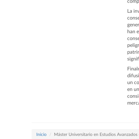
compr
La in
conse
gener
han e
conse
pelig
patri
signi
Final
difus
un co
en un
consi
merca
Inicio
Máster Universitario en Estudios Avanzados e