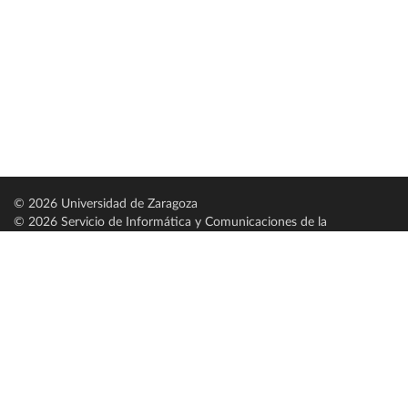
© 2026 Universidad de Zaragoza
© 2026 Servicio de Informática y Comunicaciones de la
Universidad de Zaragoza (
SICUZ
)
Universidad de Zaragoza
C/ Pedro Cerbuna, 12
ES-50009 Zaragoza
España / Spain
Tel: +34 976761000
ciu@unizar.es
Q-5018001-G