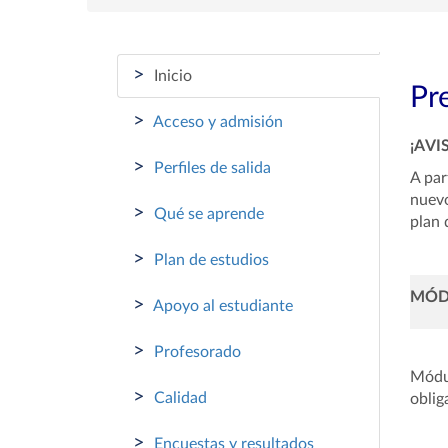
>
Inicio
Pr
>
Acceso y admisión
¡AVI
>
Perfiles de salida
A par
nuevo
>
Qué se aprende
plan 
>
Plan de estudios
MÓD
>
Apoyo al estudiante
>
Profesorado
Módu
>
Calidad
oblig
>
Encuestas y resultados