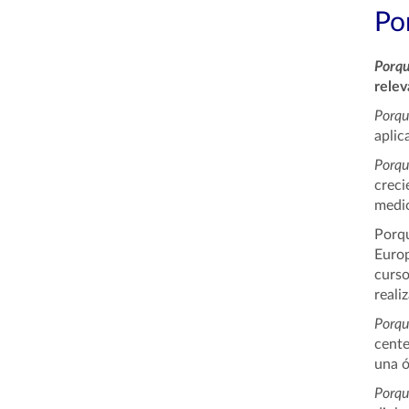
Por
Porq
relev
Porqu
aplic
Porqu
creci
medi
Porqu
Europ
curso
reali
Porqu
cente
una ó
Porqu