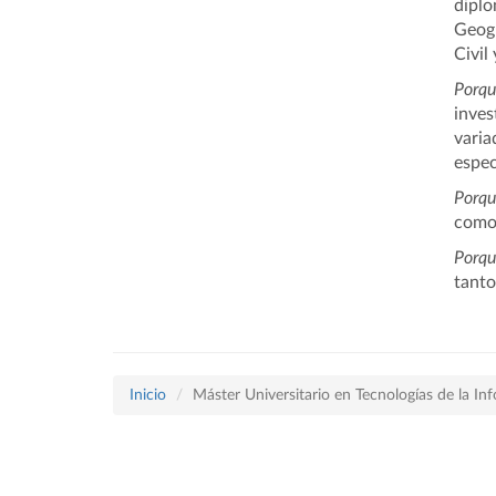
diplo
Geogr
Civil
Porqu
inves
varia
espec
Porqu
como 
Porqu
tanto
Inicio
Máster Universitario en Tecnologías de la In