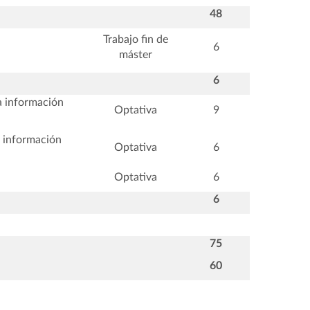
48
Trabajo fin de
6
máster
6
a información
Optativa
9
n información
Optativa
6
Optativa
6
6
75
60