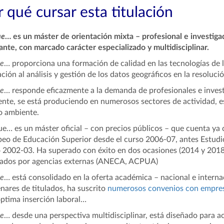
 qué cursar esta titulación
ue
… es un máster de orientación mixta – profesional e investiga
ante, con marcado carácter especializado y multidisciplinar.
e
… proporciona una formación de calidad en las tecnologías de l
ación al análisis y gestión de los datos geográficos en la resoluci
e
… responde eficazmente a la demanda de profesionales e inves
ente, se está produciendo en numerosos sectores de actividad, es
o ambiente.
e… es un máster oficial – con precios públicos – que cuenta ya 
eo de Educación Superior desde el curso 2006-07, antes Estudio
 2002-03. Ha superado con éxito en dos ocasiones (2014 y 2018)
zados por agencias externas (ANECA, ACPUA)
e
… está consolidado en la oferta académica – nacional e interna
nares de titulados, ha suscrito
numerosos convenios con empresas
ptima inserción laboral…
e
… desde una perspectiva multidisciplinar, está diseñado para aco