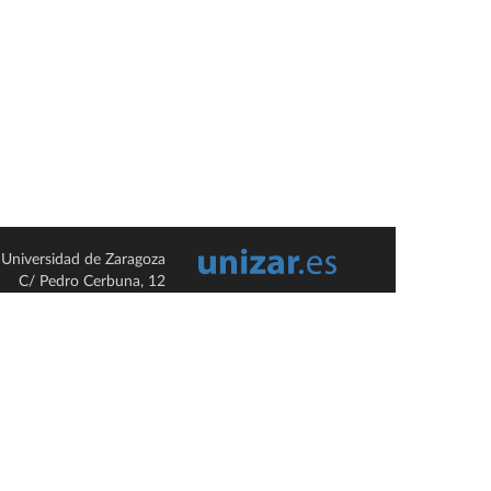
Universidad de Zaragoza
C/ Pedro Cerbuna, 12
ES-50009 Zaragoza
España / Spain
Tel: +34 976761000
ciu@unizar.es
Q-5018001-G