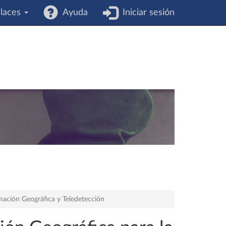
laces
Ayuda
Iniciar sesión
rmación Geográfica y Teledetección