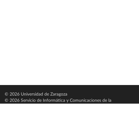
© 2026 Universidad de Zaragoza
© 2026 Servicio de Informática y Comunicaciones de la
Universidad de Zaragoza (
SICUZ
)
Universidad de Zaragoza
C/ Pedro Cerbuna, 12
ES-50009 Zaragoza
España / Spain
Tel: +34 976761000