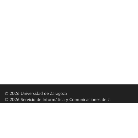
© 2026 Universidad de Zaragoza
© 2026 Servicio de Informática y Comunicaciones de la
Universidad de Zaragoza (
SICUZ
)
Universidad de Zaragoza
C/ Pedro Cerbuna, 12
ES-50009 Zaragoza
España / Spain
Tel: +34 976761000