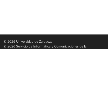
© 2026 Universidad de Zaragoza
© 2026 Servicio de Informática y Comunicaciones de la
Universidad de Zaragoza (
SICUZ
)
Universidad de Zaragoza
C/ Pedro Cerbuna, 12
ES-50009 Zaragoza
España / Spain
Tel: +34 976761000
ciu@unizar.es
Q-5018001-G
Servido por nodo: estudios