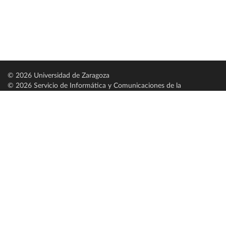
© 2026 Universidad de Zaragoza
© 2026 Servicio de Informática y Comunicaciones de la
Universidad de Zaragoza (
SICUZ
)
Universidad de Zaragoza
C/ Pedro Cerbuna, 12
ES-50009 Zaragoza
España / Spain
Tel: +34 976761000
ciu@unizar.es
Q-5018001-G
Servido por nodo: estudios