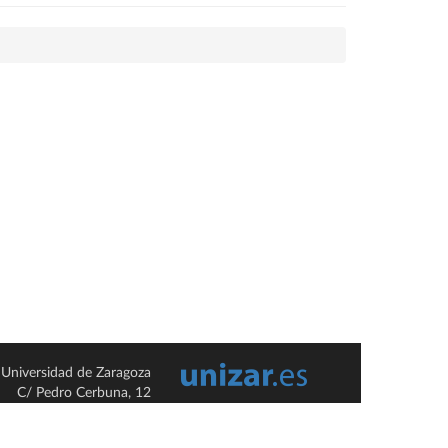
Universidad de Zaragoza
C/ Pedro Cerbuna, 12
ES-50009 Zaragoza
España / Spain