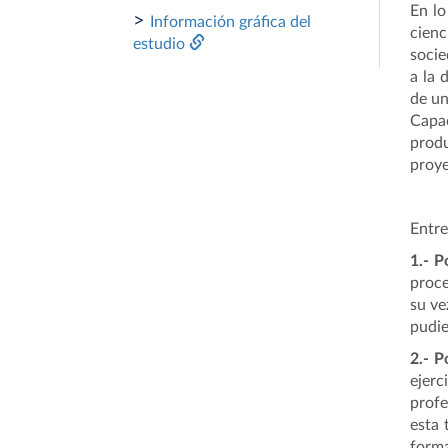
En lo
>
Información gráfica del
cienc
estudio
socie
a la 
de un
Capac
produ
proye
Entre
1.-
P
proce
su ve
pudie
2.-
P
ejerc
profe
esta 
forma