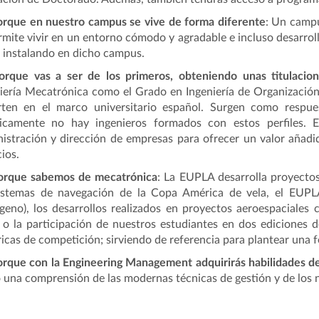
orque en nuestro campus se vive de forma diferente
: Un camp
rmite vivir en un entorno cómodo y agradable e incluso desarrol
 instalando en dicho campus.
orque vas a ser de los primeros, obteniendo unas titulacio
iería Mecatrónica como el Grado en Ingeniería de Organización
rten en el marco universitario español. Surgen como respue
ticamente no hay ingenieros formados con estos perfiles. 
istración y dirección de empresas para ofrecer un valor añadid
cios.
orque sabemos de mecatrónica
: La EUPLA desarrolla proyecto
sistemas de navegación de la Copa América de vela, el EUP
geno), los desarrollos realizados en proyectos aeroespaciales
 o la participación de nuestros estudiantes en dos edicione
ricas de competición; sirviendo de referencia para plantear una f
orque con la Engineering Management adquirirás habilidades de
una comprensión de las modernas técnicas de gestión y de los ne