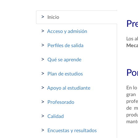
>
Inicio
Pr
>
Acceso y admisión
Los a
>
Perfiles de salida
Meca
>
Qué se aprende
Por
>
Plan de estudios
>
En lo
Apoyo al estudiante
gran
>
prof
Profesorado
de me
produ
>
Calidad
mante
>
Encuestas y resultados