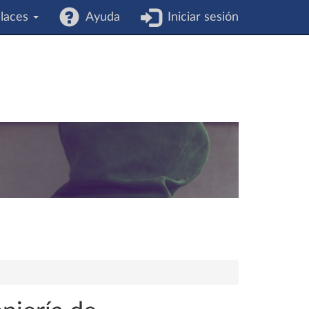
laces
Ayuda
Iniciar sesión