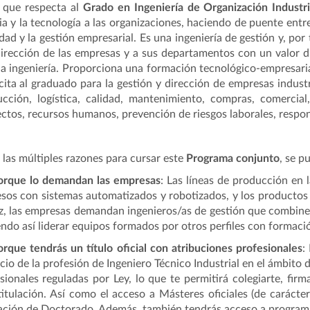
 que respecta al
Grado en Ingeniería de Organización Industri
ia y la tecnología a las organizaciones, haciendo de puente entr
dad y la gestión empresarial. Es una ingeniería de gestión y, p
dirección de las empresas y a sus departamentos con un valor d
a ingeniería. Proporciona una formación tecnológico-empresaria
ita al graduado para la gestión y dirección de empresas industr
cción, logística, calidad, mantenimiento, compras, comercial
ctos, recursos humanos, prevención de riesgos laborales, respon
 las múltiples razones para cursar este
Programa conjunto
, se p
orque lo demandan las empresas
: Las líneas de producción en 
sos con sistemas automatizados y robotizados, y los productos
z, las empresas demandan ingenieros/as de gestión que combine
ndo así liderar equipos formados por otros perfiles con formaci
orque tendrás un título oficial con atribuciones profesionales
:
icio de la profesión de Ingeniero Técnico Industrial en el ámbito 
sionales reguladas por Ley, lo que te permitirá colegiarte, fir
titulación. Así como el acceso a Másteres oficiales (de carácte
ción de Doctorado. Además, también tendrás acceso a program