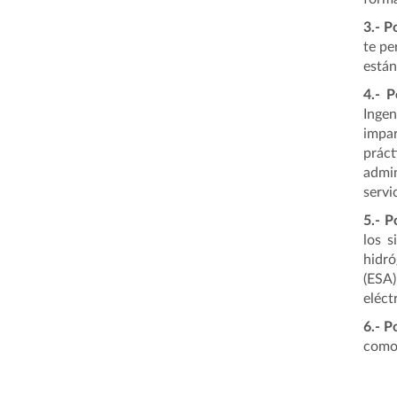
3.-
P
te pe
están
4.-
P
Ingen
impa
prác
admin
servi
5.-
P
los 
hidró
(ESA)
eléct
6.- P
como 