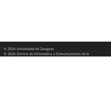
© 2026 Universidad de Zaragoza
© 2026 Servicio de Informática y Comunicaciones de la
Universidad de Zaragoza (
SICUZ
)
Universidad de Zaragoza
C/ Pedro Cerbuna, 12
ES-50009 Zaragoza
España / Spain
Tel: +34 976761000
ciu@unizar.es
Q-5018001-G