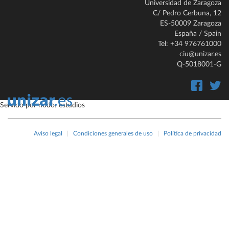
Universidad de Zaragoza
C/ Pedro Cerbuna, 12
ES-50009 Zaragoza
España / Spain
Tel: +34 976761000
ciu@unizar.es
Q-5018001-G
Servido por nodo: estudios
Aviso legal
|
Condiciones generales de uso
|
Política de privacidad