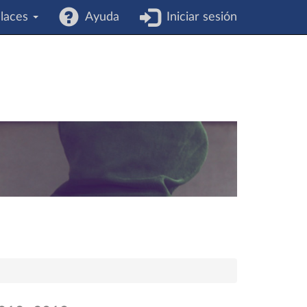
laces
Ayuda
Iniciar sesión