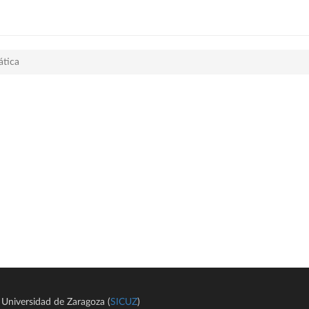
ática
Universidad de Zaragoza (
SICUZ
)