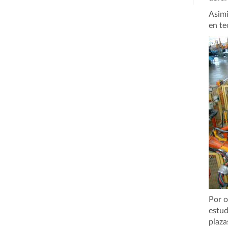
Asimi
en te
Por o
estud
plaza