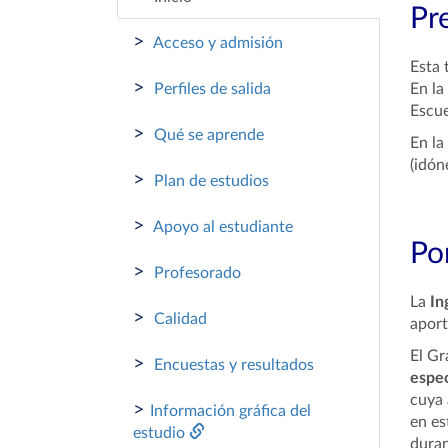
Pr
>
Acceso y admisión
Esta 
>
Perfiles de salida
En la
Escue
>
Qué se aprende
En la
(idón
>
Plan de estudios
>
Apoyo al estudiante
Por
>
Profesorado
La
In
>
Calidad
aport
El Gr
>
Encuestas y resultados
espec
cuya 
>
Información gráfica del
en es
estudio
duran