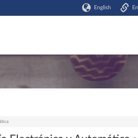
English
En
ática